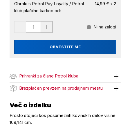
Obroki s Petrol Pay Loyalty / Petrol
14,99 € x 2
klub plačilno kartico od:
Ni na zalogi
OBVESTITE ME
Prihranki za člane Petrol kluba
Prihranki za člane Petrol kluba
Brezplačen prevzem na prodajnem mestu
Brezplačen prevzem na prodajnem mestu
Več o izdelku
Prosto stoječi koš posameznih kovinskih delov višine
109/141 cm.