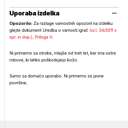
Uporaba izdelka
Opozorilo:
Za razlage varnostnih opozoril na izdelku
glejte dokument Uredba o varnosti igrač
(ur.l. 34/2011 s
spr. in dop.), Priloga V
.
Ni primerno za otroke, mlajše od treh let, ker ima ostre
Uporaba izdelka
robove, ki lahko poškodujejo kožo.
Samo za domačo uporabo. Ni primerno za javne
površine.