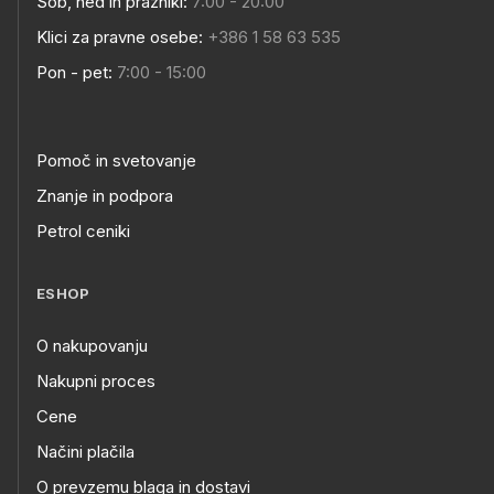
Sob, ned in prazniki:
7:00 - 20:00
Klici za pravne osebe:
+386 1 58 63 535
Pon - pet:
7:00 - 15:00
Pomoč in svetovanje
Znanje in podpora
Petrol ceniki
ESHOP
O nakupovanju
Nakupni proces
Cene
Načini plačila
O prevzemu blaga in dostavi