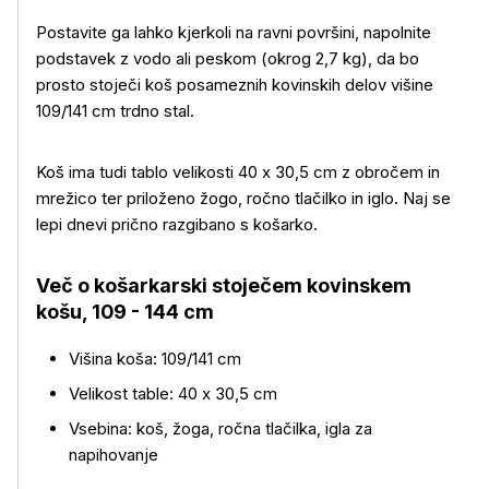
Postavite ga lahko kjerkoli na ravni površini, napolnite
podstavek z vodo ali peskom (okrog 2,7 kg), da bo
prosto stoječi koš posameznih kovinskih delov višine
109/141 cm trdno stal.
Koš ima tudi tablo velikosti 40 x 30,5 cm z obročem in
mrežico ter priloženo žogo, ročno tlačilko in iglo. Naj se
Več o izdelku
lepi dnevi prično razgibano s košarko.
Več o košarkarski stoječem kovinskem
košu, 109 - 144 cm
Višina koša: 109/141 cm
Velikost table: 40 x 30,5 cm
Vsebina: koš, žoga, ročna tlačilka, igla za
napihovanje