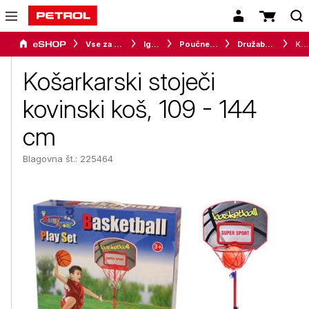
Vse za otroke
Igrače
Poučne in ustvarjalne igrače
Družabne igre
Košarkarski stoječi kovinski koš, 109 - 144 cm
Košarkarski stoječi
kovinski koš, 109 - 144
cm
Blagovna št.: 225464