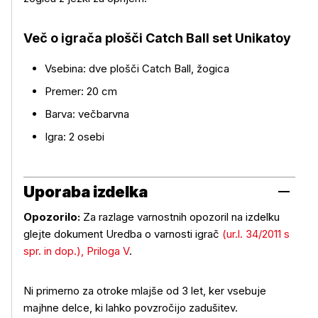
Več o izdelku
Več o igrača plošči Catch Ball set Unikatoy
Vsebina: dve plošči Catch Ball, žogica
Premer: 20 cm
Barva: večbarvna
Igra: 2 osebi
Uporaba izdelka
Opozorilo:
Za razlage varnostnih opozoril na izdelku
glejte dokument Uredba o varnosti igrač
(ur.l. 34/2011 s
spr. in dop.), Priloga V
.
Uporaba izdelka
Ni primerno za otroke mlajše od 3 let, ker vsebuje
majhne delce, ki lahko povzročijo zadušitev.