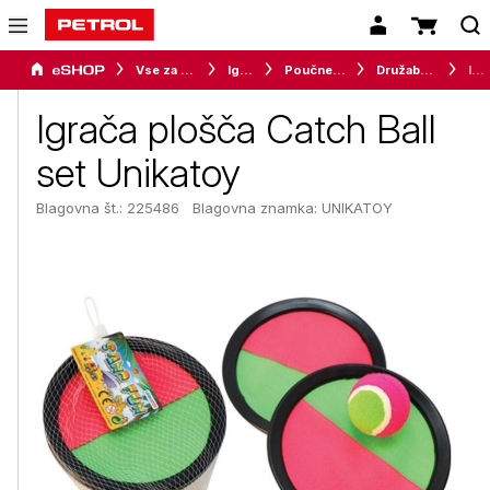
Vse za otroke
Igrače
Poučne in ustvarjalne igrače
Družabne igre
Igrača plošča Catch Ball set Unikatoy
Igrača plošča Catch Ball
set Unikatoy
Blagovna št.: 225486
Blagovna znamka:
UNIKATOY