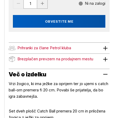
Ni na zalogi
OBVESTITE ME
Prihranki za člane Petrol kluba
Prihranki za člane Petrol kluba
Brezplačen prevzem na prodajnem mestu
Brezplačen prevzem na prodajnem mestu
Več o izdelku
Vrzi žogico, ki ima ježke za oprijem ter jo ujemi s catch
ball-om premera fi 20 cm. Povabi še prijatelja, da bo
igra zabavnejša.
Set dveh plošč Catch Ball premera 20 cm in priložena
žogica z ježki za oprijem.