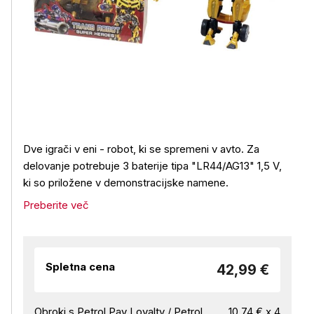
Dve igrači v eni - robot, ki se spremeni v avto. Za
delovanje potrebuje 3 baterije tipa "LR44/AG13" 1,5 V,
ki so priložene v demonstracijske namene.
Preberite več
Spletna cena
42,99 €
Obroki s Petrol Pay Loyalty / Petrol
10,74 € x 4