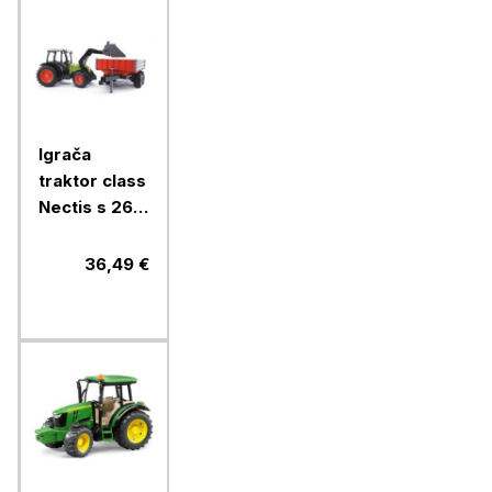
Igrača
traktor class
Nectis s 267
f s prikolico,
Bruder
36,49 €