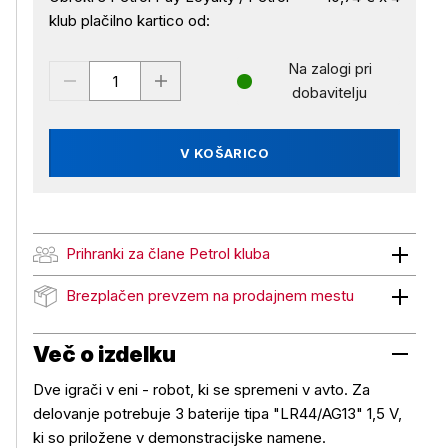
klub plačilno kartico od:
Na zalogi pri
dobavitelju
V KOŠARICO
Prihranki za člane Petrol kluba
Prihranki za člane Petrol kluba
Brezplačen prevzem na prodajnem mestu
Brezplačen prevzem na prodajnem mestu
Več o izdelku
Dve igrači v eni - robot, ki se spremeni v avto. Za
delovanje potrebuje 3 baterije tipa "LR44/AG13" 1,5 V,
ki so priložene v demonstracijske namene.