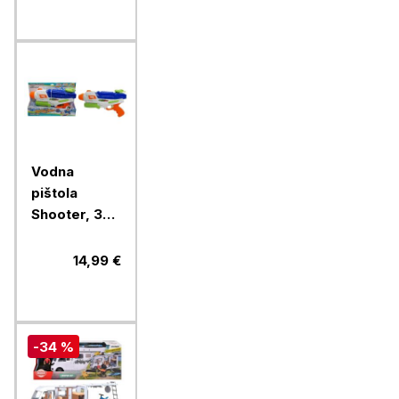
Vodna
pištola
Shooter, 34
cm
14,99 €
-34 %