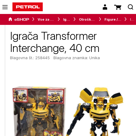
Vse za otroke
Igrače
Otroške igrače
Figure / figurice
Igrača Transformer Interchange, 40 cm
Igrača Transformer
Interchange, 40 cm
Blagovna št.: 258445
Blagovna znamka:
Unika