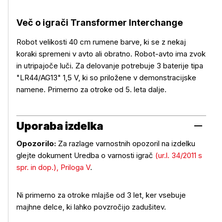
Več o igrači Transformer Interchange
Več o izdelku
Robot velikosti 40 cm rumene barve, ki se z nekaj
koraki spremeni v avto ali obratno. Robot-avto ima zvok
in utripajoče luči. Za delovanje potrebuje 3 baterije tipa
"LR44/AG13" 1,5 V, ki so priložene v demonstracijske
namene. Primerno za otroke od 5. leta dalje.
Uporaba izdelka
Opozorilo:
Za razlage varnostnih opozoril na izdelku
glejte dokument Uredba o varnosti igrač
(ur.l. 34/2011 s
spr. in dop.), Priloga V
.
Uporaba izdelka
Ni primerno za otroke mlajše od 3 let, ker vsebuje
majhne delce, ki lahko povzročijo zadušitev.