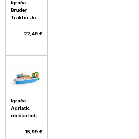
Igrača
Bruder
Traktor John
Deere
5115M,
22,49 €
02106
Igrača
Adriatic
ribiška ladja,
40 cm
15,99 €