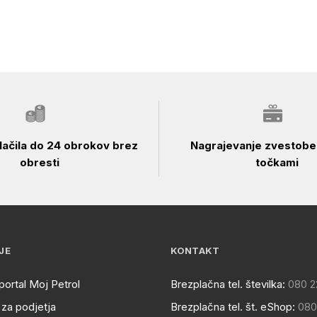
ačila do 24 obrokov brez
Nagrajevanje zvestobe 
obresti
točkami
JE
KONTAKT
portal Moj Petrol
Brezplačna tel. številka:
080 2
za podjetja
Brezplačna tel. št. eShop:
080