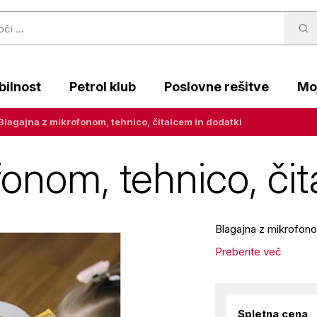
ilnost
Petrol klub
Poslovne rešitve
Moj
Blagajna z mikrofonom, tehnico, čitalcem in dodatki
fonom, tehnico, čit
Blagajna z mikrofono
Preberite več
Spletna cena