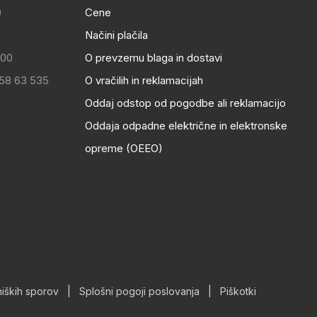
0
Cene
Načini plačila
:00
O prevzemu blaga in dostavi
 58 63 535
O vračilih in reklamacijah
Oddaj odstop od pogodbe ali reklamacijo
Oddaja odpadne električne in elektronske
opreme (OEEO)
iških sporov
|
Splošni pogoji poslovanja
|
Piškotki