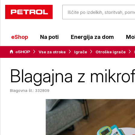
eShop
Na poti
Energija za dom
Mob
Vse za otroke
Igrače
Otroške igrače
Blagajna z mikro
Blagovna št.: 332809