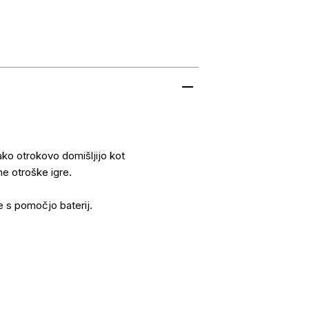
ako otrokovo domišljijo kot
ne otroške igre.
je s pomočjo baterij.