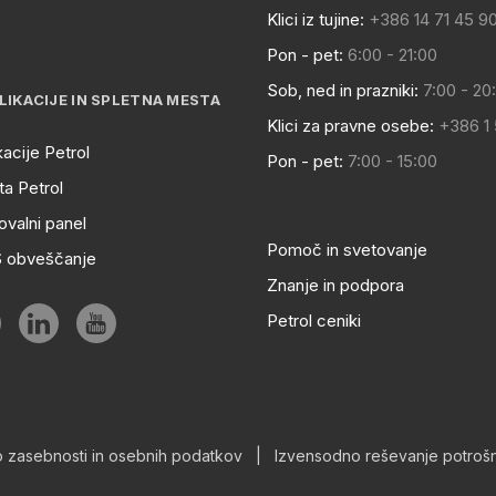
Klici iz tujine:
+386 14 71 45 9
Pon - pet:
6:00 - 21:00
Sob, ned in prazniki:
7:00 - 20
LIKACIJE IN SPLETNA MESTA
Klici za pravne osebe:
+386 1
kacije Petrol
Pon - pet:
7:00 - 15:00
a Petrol
ovalni panel
Pomoč in svetovanje
S obveščanje
Znanje in podpora
Petrol ceniki
o zasebnosti in osebnih podatkov
|
Izvensodno reševanje potrošn