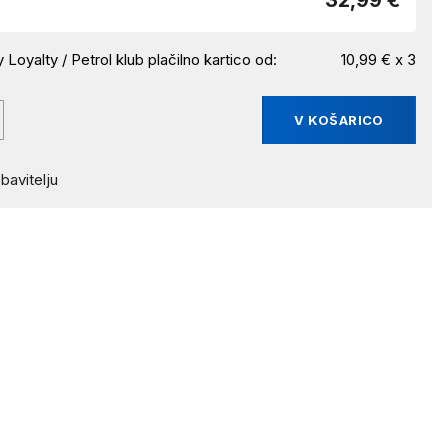
32,99 €
 Loyalty / Petrol klub plačilno kartico od:
10,99 € x 3
V KOŠARICO
bavitelju