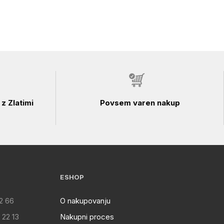
z Zlatimi
Povsem varen nakup
ESHOP
2 66
O nakupovanju
 22 13
Nakupni proces