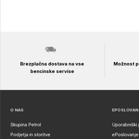
Brezplačna dostava na vse
Možnost pl
bencinske servise
O NAS
EPOSLOVAN
Skupina Petrol
Uporabniški 
Podjetja in storitve
ePoslovanje 