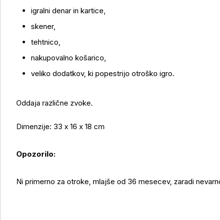
igralni denar in kartice,
skener,
Več o izdelku
tehtnico,
nakupovalno košarico,
veliko dodatkov, ki popestrijo otroško igro.
Oddaja različne zvoke.
Dimenzije: 33 x 16 x 18 cm
Opozorilo:
Ni primerno za otroke, mlajše od 36 mesecev, zaradi nevarno