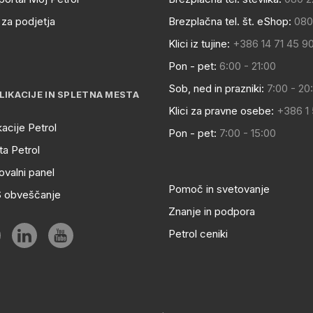
za podjetja
Brezplačna tel. št. eShop:
080
Klici iz tujine:
+386 14 71 45 9
Pon - pet:
6:00 - 21:00
Sob, ned in prazniki:
7:00 - 20
LIKACIJE IN SPLETNA MESTA
Klici za pravne osebe:
+386 1
kacije Petrol
Pon - pet:
7:00 - 15:00
a Petrol
ovalni panel
Pomoč in svetovanje
S obveščanje
Znanje in podpora
Petrol ceniki