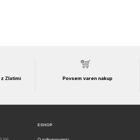
z Zlatimi
Povsem varen nakup
ESHOP
2 66
O nakupovanju