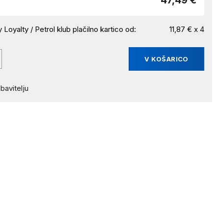
47,49 €
 Loyalty / Petrol klub plačilno kartico od:
11,87 € x 4
V KOŠARICO
bavitelju