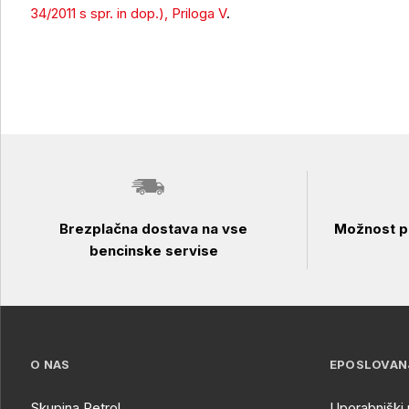
Uporaba izdelka
34/2011 s spr. in dop.), Priloga V
.
Brezplačna dostava na vse
Možnost pl
bencinske servise
O NAS
EPOSLOVAN
Skupina Petrol
Uporabniški 