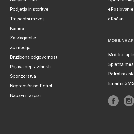
Podjetja in storitve
ePoslovanje 
Trajnostni razvoj
eRačun
Kariera
Za vlagatelje
MOBILNE AP
Za medije
Mobilne apli
Družbena odgovornost
Spletna mest
Prijava nepravilnosti
Petrol razisk
Sponzorstva
Email in SM
Nepremičnine Petrol
Nabavni razpisi