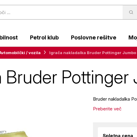
ilnost
Petrol klub
Poslovne rešitve
Moj
Avtomobilčki / vozila
Igrača nakladalka Bruder Pottinger Jumbo
a Bruder Pottinge
Bruder nakladalka Po
Preberite več
Spletna cena