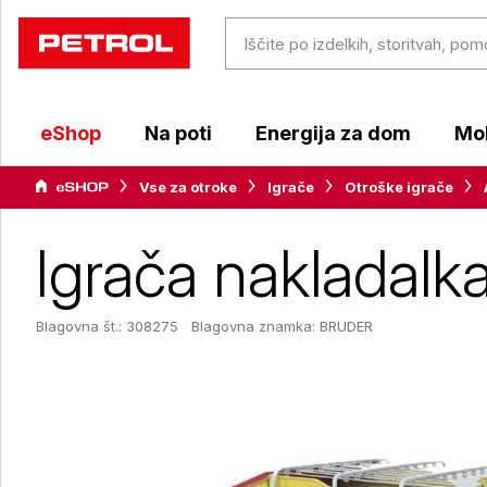
eShop
Na poti
Energija za dom
Mob
Vse za otroke
Igrače
Otroške igrače
Igrača nakladalk
Blagovna št.: 308275
Blagovna znamka:
BRUDER