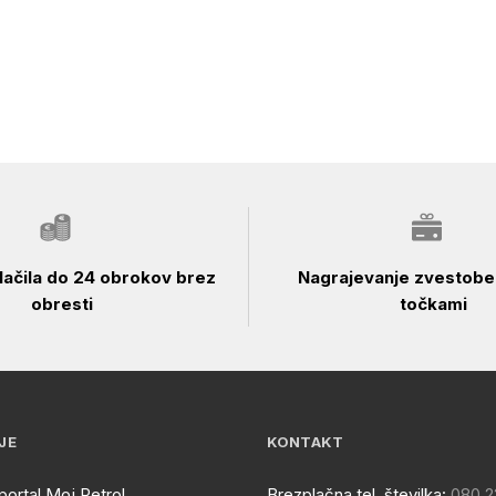
ačila do 24 obrokov brez
Nagrajevanje zvestobe 
obresti
točkami
JE
KONTAKT
portal Moj Petrol
Brezplačna tel. številka:
080 2