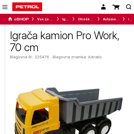
Vse za otroke
Igrače
Otroške igrače
Avtomobilčki / vozila
Igrača kamion Pro Work, 70 cm
Igrača kamion Pro Work,
70 cm
Blagovna št.: 225476
Blagovna znamka:
Adriatic