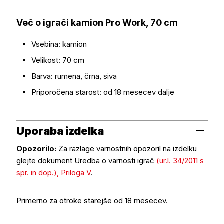
Več o igrači kamion Pro Work, 70 cm
Več o izdelku
Vsebina: kamion
Velikost: 70 cm
Barva: rumena, črna, siva
Priporočena starost: od 18 mesecev dalje
Uporaba izdelka
Opozorilo:
Za razlage varnostnih opozoril na izdelku
glejte dokument Uredba o varnosti igrač
(ur.l. 34/2011 s
spr. in dop.), Priloga V
.
Uporaba izdelka
Primerno za otroke starejše od 18 mesecev.