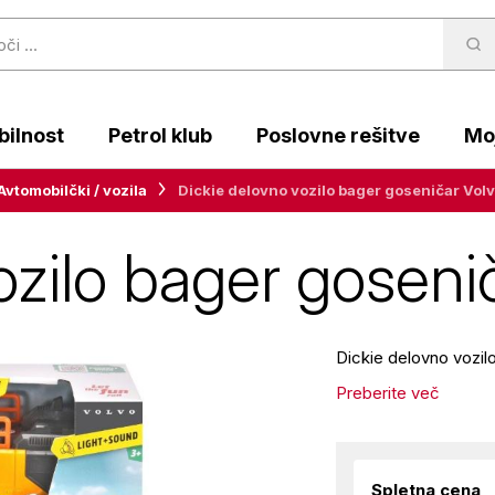
ilnost
Petrol klub
Poslovne rešitve
Moj
Avtomobilčki / vozila
Dickie delovno vozilo bager goseničar Vol
ozilo bager goseni
Dickie delovno vozil
Preberite več
Spletna cena