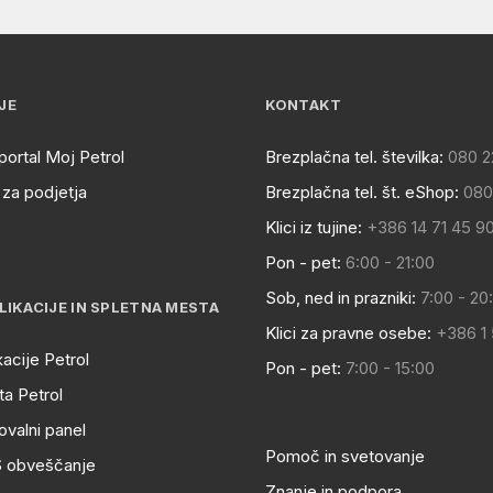
JE
KONTAKT
portal Moj Petrol
Brezplačna tel. številka:
080 2
za podjetja
Brezplačna tel. št. eShop:
080
Klici iz tujine:
+386 14 71 45 9
Pon - pet:
6:00 - 21:00
Sob, ned in prazniki:
7:00 - 20
LIKACIJE IN SPLETNA MESTA
Klici za pravne osebe:
+386 1
kacije Petrol
Pon - pet:
7:00 - 15:00
a Petrol
ovalni panel
Pomoč in svetovanje
S obveščanje
Znanje in podpora