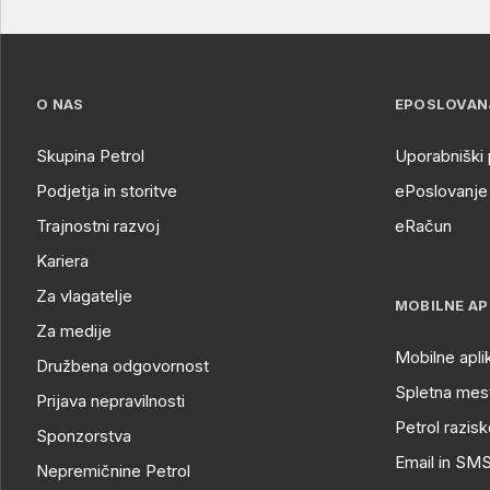
O NAS
EPOSLOVAN
Skupina Petrol
Uporabniški 
Podjetja in storitve
ePoslovanje 
Trajnostni razvoj
eRačun
Kariera
Za vlagatelje
MOBILNE AP
Za medije
Mobilne apli
Družbena odgovornost
Spletna mest
Prijava nepravilnosti
Petrol razisk
Sponzorstva
Email in SM
Nepremičnine Petrol