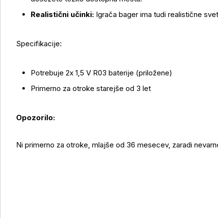
Realistični učinki:
Igrača bager ima tudi realistične sve
Specifikacije:
Več o izdelku
Potrebuje 2x 1,5 V R03 baterije (priložene)
Primerno za otroke starejše od 3 let
Opozorilo:
Ni primerno za otroke, mlajše od 36 mesecev, zaradi nevarno