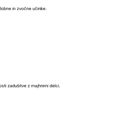
tlobne in zvočne učinke.
sti zadušitve z majhnimi delci.