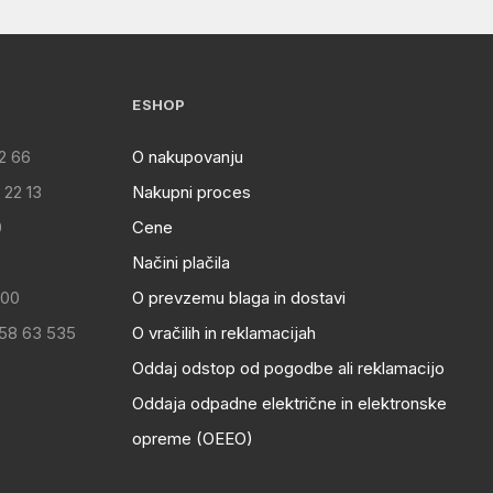
ESHOP
2 66
O nakupovanju
 22 13
Nakupni proces
0
Cene
Načini plačila
:00
O prevzemu blaga in dostavi
 58 63 535
O vračilih in reklamacijah
Oddaj odstop od pogodbe ali reklamacijo
Oddaja odpadne električne in elektronske
opreme (OEEO)