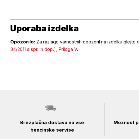
Uporaba izdelka
Opozorilo:
Za razlage varnostnih opozoril na izdelku glejte
Uporaba izdelka
34/2011 s spr. in dop.), Priloga V
.
Brezplačna dostava na vse
Možnost pl
bencinske servise