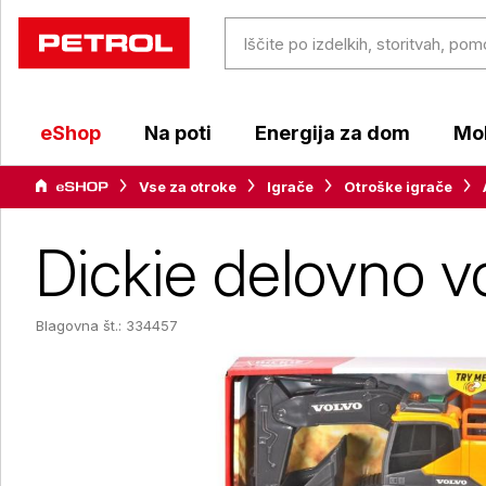
eShop
Na poti
Energija za dom
Mob
Vse za otroke
Igrače
Otroške igrače
Dickie delovno v
Blagovna št.: 334457