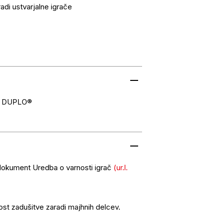
radi ustvarjalne igrače
 DUPLO®
 dokument Uredba o varnosti igrač
(ur.l.
nost zadušitve zaradi majhnih delcev.