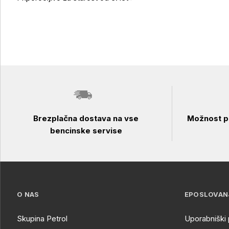
Brezplačna dostava na vse
Možnost pl
bencinske servise
O NAS
EPOSLOVAN
Skupina Petrol
Uporabniški 