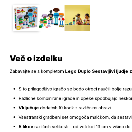
Več o izdelku
Zabavajte se s kompletom
Lego Duplo Sestavljivi ljudje 
S to prilagodljivo igračo se bodo otroci naučili bolje raz
Različne kombinirane igrače in opeke spodbujajo neskon
Vključuje
dodatnih 10 kock z različnimi obrazi
Več o izdelku
Vsestranski gradbeni set omogoča malčkom, da sestavij
5 likov
različnih velikosti – od več kot 13 cm v višino do