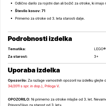
Odlično darilo za rojstni dan ali božič za otroke, ki imajo 
Število kosov: 71
Primerno za otroke od 3. leta starosti dalje.
Podrobnosti izdelka
Tematika:
LEGO®
Podrobnosti izdelka
Za starost:
3+
Uporaba izdelka
Opozorilo:
Za razlage varnostnih opozoril na izdelku glejte
34/2011 s spr. in dop.), Priloga V
.
Uporaba izdelka
OPOZORILO
: Ni primerno za otroke mlajše od 3. let. Nevar
Priporočljivo za starost od 3. let+