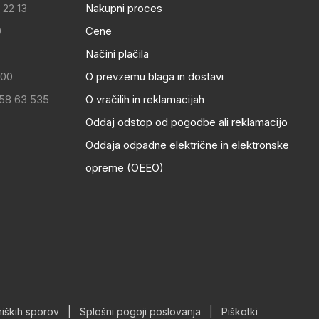
 22 13
Nakupni proces
0
Cene
Načini plačila
:00
O prevzemu blaga in dostavi
 58 63 535
O vračilih in reklamacijah
Oddaj odstop od pogodbe ali reklamacijo
Oddaja odpadne električne in elektronske
opreme (OEEO)
iških sporov
|
Splošni pogoji poslovanja
|
Piškotki