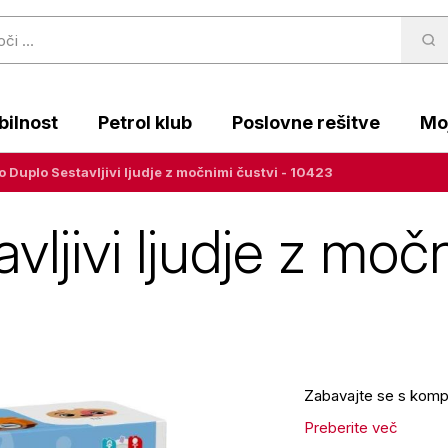
ilnost
Petrol klub
Poslovne rešitve
Moj
 Duplo Sestavljivi ljudje z močnimi čustvi - 10423
ljivi ljudje z močn
Zabavajte se s kom
Preberite več