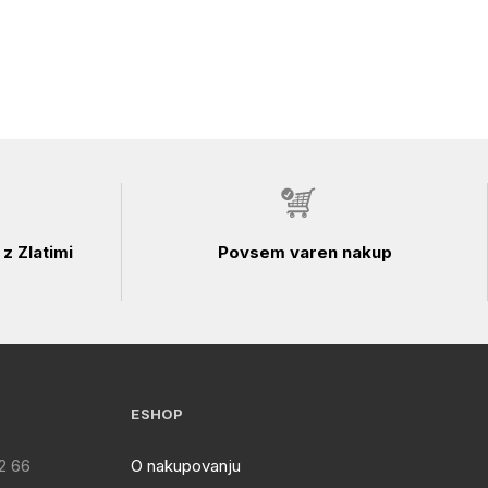
z Zlatimi
Povsem varen nakup
ESHOP
2 66
O nakupovanju