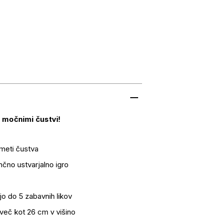
z močnimi čustvi!
umeti čustva
čno ustvarjalno igro
o do 5 zabavnih likov
 več kot 26 cm v višino