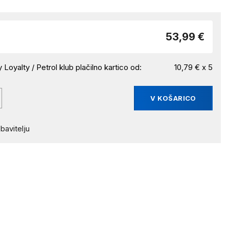
53,99 €
 Loyalty / Petrol klub plačilno kartico od:
10,79 € x 5
V KOŠARICO
bavitelju