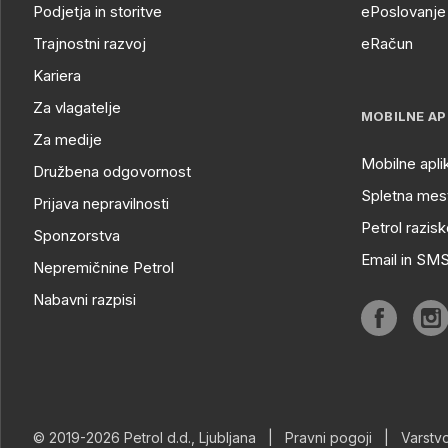
Podjetja in storitve
ePoslovanje 
Trajnostni razvoj
eRačun
Kariera
Za vlagatelje
MOBILNE AP
Za medije
Mobilne apli
Družbena odgovornost
Spletna mest
Prijava nepravilnosti
Petrol razisk
Sponzorstva
Email in SM
Nepremičnine Petrol
Nabavni razpisi
© 2019-2026 Petrol d.d., Ljubljana
|
Pravni pogoji
|
Varstv