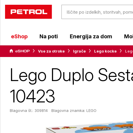
eShop
Na poti
Energija za dom
Mob
Vse za otroke
Igrače
Lego kocke
Lego
Lego Duplo Sestav
10423
Blagovna št.: 309814
Blagovna znamka:
LEGO