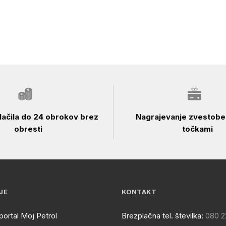
ačila do 24 obrokov brez
Nagrajevanje zvestobe 
obresti
točkami
JE
KONTAKT
portal Moj Petrol
Brezplačna tel. številka:
080 2