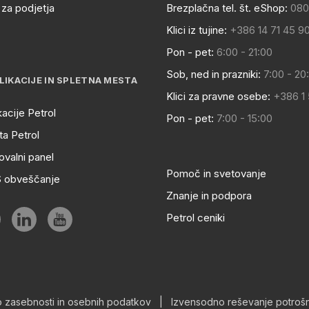
za podjetja
Brezplačna tel. št. eShop:
080
Klici iz tujine:
+386 14 71 45 9
Pon - pet:
6:00 - 21:00
Sob, ned in prazniki:
7:00 - 20
LIKACIJE IN SPLETNA MESTA
Klici za pravne osebe:
+386 1
kacije Petrol
Pon - pet:
7:00 - 15:00
a Petrol
ovalni panel
Pomoč in svetovanje
S obveščanje
Znanje in podpora
Petrol ceniki
o zasebnosti in osebnih podatkov
|
Izvensodno reševanje potrošn