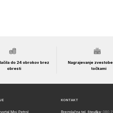
ačila do 24 obrokov brez
Nagrajevanje zvestobe 
obresti
točkami
JE
KONTAKT
portal Moj Petrol
Brezplačna tel. številka:
080 2