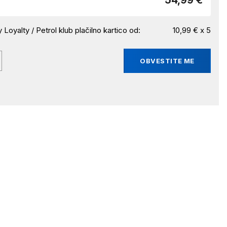
54,99 €
 Loyalty / Petrol klub plačilno kartico od:
10,99 € x 5
OBVESTITE ME