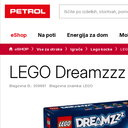
eShop
Na poti
Energija za dom
Mob
Vse za otroke
Igrače
Lego kocke
LEG
LEGO Dreamzzz Z
Blagovna št.: 309661
Blagovna znamka:
LEGO