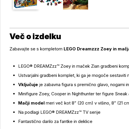
Več o izdelku
Zabavajte se s kompletom
LEGO Dreamzzz Zoey in mačja
LEGO® DREAMZzz™ Zoey in maček Zian gradbeni komp
Ustvarjalni gradbeni komplet, ki ga je mogoče sestaviti
Vključuje
je zabavna figura s premično glavo, nogami i
Minifigure Zoey, Cooper in Nighthunter ter figure Sneak 
Mačji model
meri več kot 8” (20 cm) v višino, 8” (21 cm
Več o izdelku
Na podlagi LEGO® DREAMZzz™ TV serije
Fantastično darilo za fantke in deklice