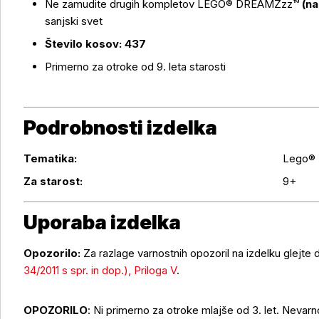
Ne zamudite drugih kompletov LEGO® DREAMZzz™
(n
sanjski svet
Število kosov: 437
Primerno za otroke od 9. leta starosti
Podrobnosti izdelka
Tematika:
Lego®
Podrobnosti izdelka
Za starost:
9+
Uporaba izdelka
Opozorilo:
Za razlage varnostnih opozoril na izdelku glejte
34/2011 s spr. in dop.), Priloga V
.
Uporaba izdelka
OPOZORILO
: Ni primerno za otroke mlajše od 3. let. Nevar