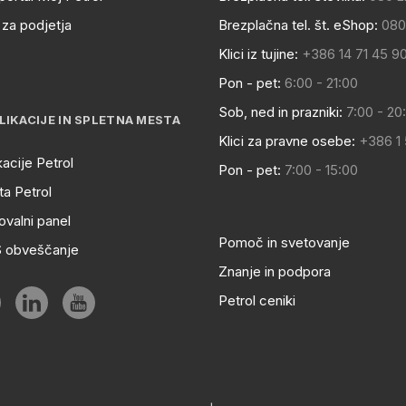
za podjetja
Brezplačna tel. št. eShop:
080
Klici iz tujine:
+386 14 71 45 9
Pon - pet:
6:00 - 21:00
Sob, ned in prazniki:
7:00 - 20
LIKACIJE IN SPLETNA MESTA
Klici za pravne osebe:
+386 1
kacije Petrol
Pon - pet:
7:00 - 15:00
a Petrol
ovalni panel
Pomoč in svetovanje
S obveščanje
Znanje in podpora
Petrol ceniki