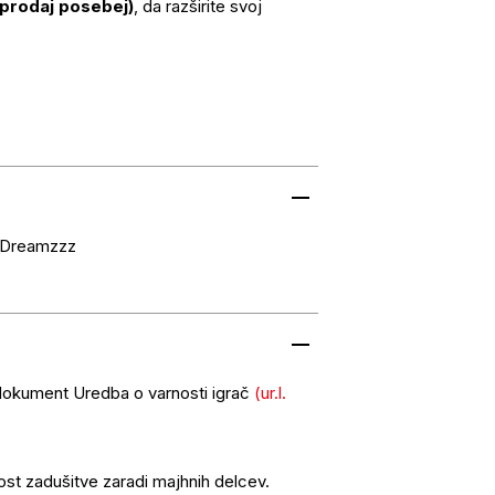
aprodaj posebej)
, da razširite svoj
 Dreamzzz
 dokument Uredba o varnosti igrač
(ur.l.
nost zadušitve zaradi majhnih delcev.