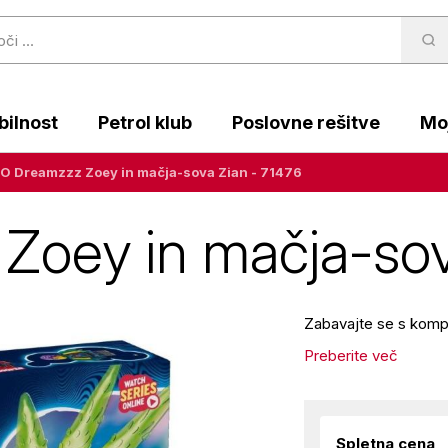
ilnost
Petrol klub
Poslovne rešitve
Moj
O Dreamzzz Zoey in mačja-sova Zian - 71476
oey in mačja-sov
Zabavajte se s kom
Preberite več
Spletna cena