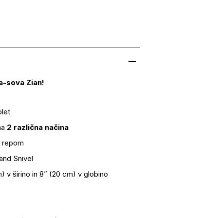
-sova Zian!
let
 na
2 različna načina
n repom
and Snivel
) v širino in 8” (20 cm) v globino