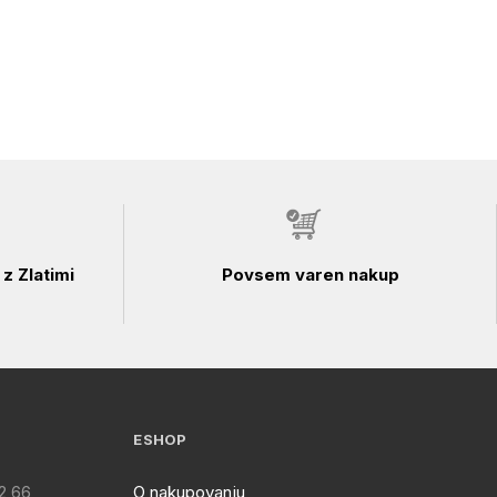
z Zlatimi
Povsem varen nakup
ESHOP
2 66
O nakupovanju