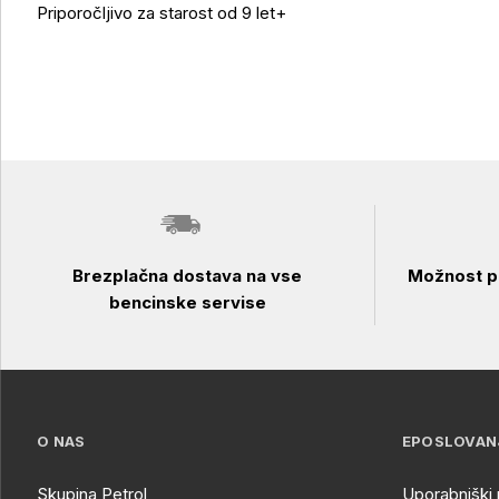
Priporočljivo za starost od 9 let+
Brezplačna dostava na vse
Možnost pl
bencinske servise
O NAS
EPOSLOVAN
Skupina Petrol
Uporabniški 