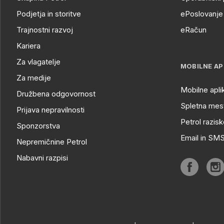
Podjetja in storitve
ePoslovanje 
Trajnostni razvoj
eRačun
Kariera
Za vlagatelje
MOBILNE AP
Za medije
Mobilne apli
Družbena odgovornost
Spletna mest
Prijava nepravilnosti
Petrol razisk
Sponzorstva
Email in SM
Nepremičnine Petrol
Nabavni razpisi