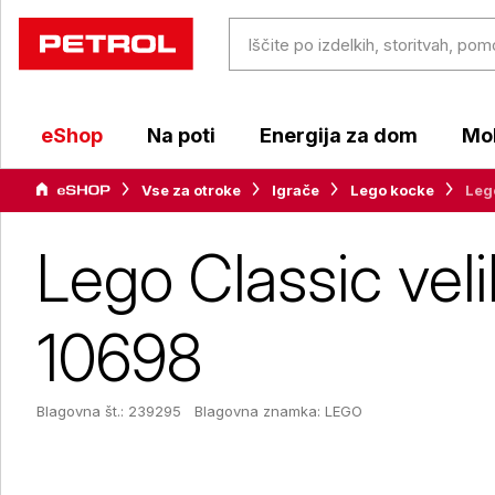
eShop
Na poti
Energija za dom
Mob
Vse za otroke
Igrače
Lego kocke
Lego
Lego Classic veli
10698
Blagovna št.: 239295
Blagovna znamka:
LEGO