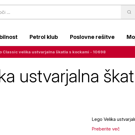
ilnost
Petrol klub
Poslovne rešitve
Moj
 Classic velika ustvarjalna škatla s kockami - 10698
ka ustvarjalna škat
Lego Velika ustvarja
Preberite več