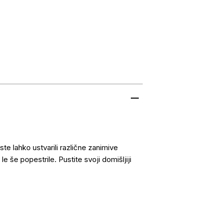
te lahko ustvarili različne zanimive
e še popestrile. Pustite svoji domišljiji