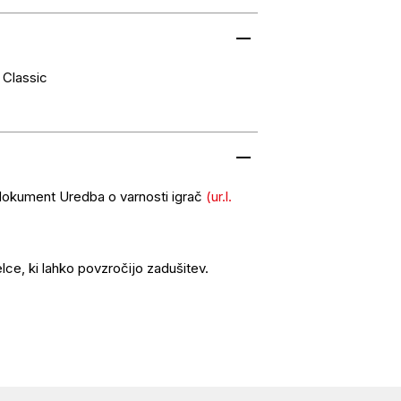
Classic
 dokument Uredba o varnosti igrač
(ur.l.
lce, ki lahko povzročijo zadušitev.