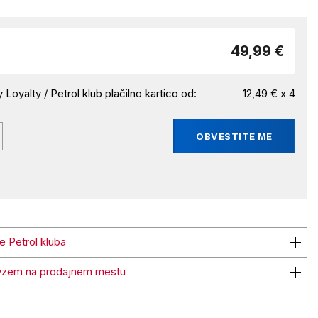
49,99 €
 Loyalty / Petrol klub plačilno kartico od:
12,49 € x 4
OBVESTITE ME
ne Petrol kluba
trol kluba
vzem na prodajnem mestu
 na prodajnem mestu