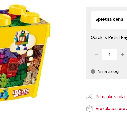
Spletna cena
Obroki s Petrol Pay
Ni na zalogi
Prihranki za čla
Prihranki za člane Pe
Brezplačen pre
Brezplačen prevzem