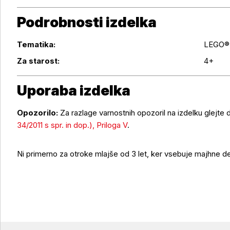
Podrobnosti izdelka
Tematika:
LEGO® 
Podrobnosti izdelka
Za starost:
4+
Uporaba izdelka
Opozorilo:
Za razlage varnostnih opozoril na izdelku glejte
34/2011 s spr. in dop.), Priloga V
.
Uporaba izdelka
Ni primerno za otroke mlajše od 3 let, ker vsebuje majhne de