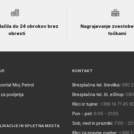
ačila do 24 obrokov brez
Nagrajevanje zvestobe 
obresti
točkami
JE
KONTAKT
portal Moj Petrol
Brezplačna tel. številka:
080 2
za podjetja
Brezplačna tel. št. eShop:
080
Klici iz tujine:
+386 14 71 45 9
Pon - pet:
6:00 - 21:00
Sob, ned in prazniki:
7:00 - 20
LIKACIJE IN SPLETNA MESTA
Klici za pravne osebe:
+386 1