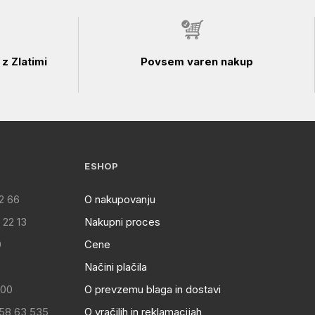
z Zlatimi
Povsem varen nakup
ESHOP
2 66
O nakupovanju
 22 13
Nakupni proces
0
Cene
Načini plačila
:00
O prevzemu blaga in dostavi
 58 63 535
O vračilih in reklamacijah