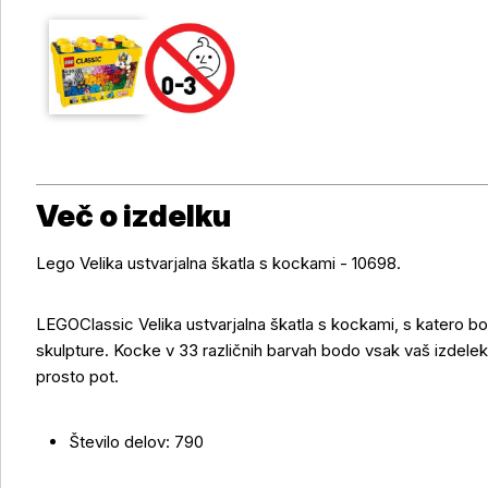
Več o izdelku
Lego Velika ustvarjalna škatla s kockami - 10698.
LEGOClassic Velika ustvarjalna škatla s kockami, s katero bos
skulpture. Kocke v 33 različnih barvah bodo vsak vaš izdelek l
Več o izdelku
prosto pot.
Število delov: 790