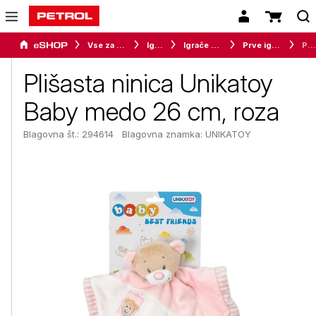
Vse za otroke
Igrače
Igrače za najmlajše
Prve igračke
Plišasta ninica Unikatoy Baby medo 26 cm, roza
Plišasta ninica Unikatoy
Baby medo 26 cm, roza
Blagovna št.: 294614
Blagovna znamka:
UNIKATOY