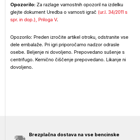
Opozorilo:
Za razlage varnostnih opozoril na izdelku
glejte dokument Uredba o varnosti igrač
(ur.l. 34/2011 s
spr. in dop.), Priloga V
.
Opozorilo: Preden izročite artikel otroku, odstranite vse
Uporaba izdelka
dele embalaže. Pri igri priporočamo nadzor odrasle
osebe. Beljenje ni dovoljeno. Prepovedano sušenje s
centrifugo. Kemično čiščenje prepovedano. Likanje ni
dovoljeno.
Brezplačna dostava na vse bencinske