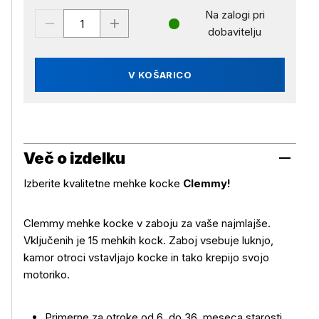
Na zalogi pri
dobavitelju
V KOŠARICO
Več o izdelku
Izberite kvalitetne mehke kocke
Clemmy!
Clemmy mehke kocke v zaboju za vaše najmlajše.
Vključenih je 15 mehkih kock. Zaboj vsebuje luknjo,
kamor otroci vstavljajo kocke in tako krepijo svojo
Več o izdelku
motoriko.
Primerne za otroke od 6. do 36. meseca starosti.