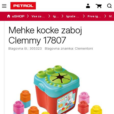
Vse za otroke
Igrače
Igrače za najmlajše
Prve igračke
Mehke kocke zaboj Clem
Mehke kocke zaboj
Clemmy 17807
Blagovna št.: 305323
Blagovna znamka:
Clementoni