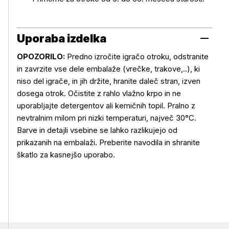
Uporaba izdelka
OPOZORILO:
Predno izročite igračo otroku, odstranite
in zavrzite vse dele embalaže (vrečke, trakove,..), ki
niso del igrače, in jih držite, hranite daleč stran, izven
dosega otrok. Očistite z rahlo vlažno krpo in ne
uporabljajte detergentov ali kemičnih topil. Pralno z
Uporaba izdelka
nevtralnim milom pri nizki temperaturi, največ 30°C.
Barve in detajli vsebine se lahko razlikujejo od
prikazanih na embalaži. Preberite navodila in shranite
škatlo za kasnejšo uporabo.