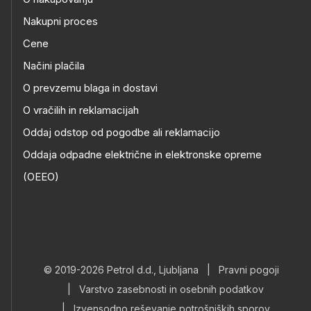
Nakupni proces
Cene
Načini plačila
O prevzemu blaga in dostavi
O vračilih in reklamacijah
Oddaj odstop od pogodbe ali reklamacijo
Oddaja odpadne električne in elektronske opreme
(OEEO)
© 2019-2026 Petrol d.d., Ljubljana
|
Pravni pogoji
|
Varstvo zasebnosti in osebnih podatkov
|
Izvensodno reševanje potrošniških sporov