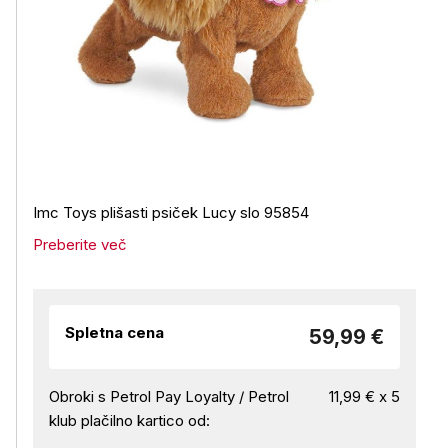
Imc Toys plišasti psiček Lucy slo 95854
Preberite več
Spletna cena
59,99 €
Obroki s Petrol Pay Loyalty / Petrol
11,99 € x 5
klub plačilno kartico od: