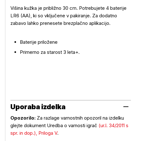
Višina kužka je približno 30 cm. Potrebujete 4 baterije
Več o izdelku
LR6 (AA), ki so vključene v pakiranje. Za dodatno
zabavo lahko prenesete brezplačno aplikacijo.
Baterije priložene
Primerno za starost 3 leta+.
Uporaba izdelka
Opozorilo:
Za razlage varnostnih opozoril na izdelku
glejte dokument Uredba o varnosti igrač
(ur.l. 34/2011 s
Uporaba izdelka
spr. in dop.), Priloga V
.