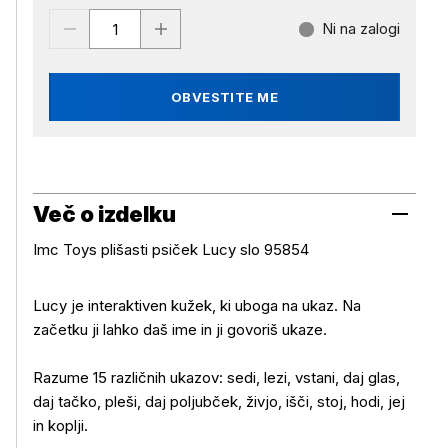
Ni na zalogi
OBVESTITE ME
Več o izdelku
Imc Toys plišasti psiček Lucy slo 95854
Lucy je interaktiven kužek, ki uboga na ukaz. Na
začetku ji lahko daš ime in ji govoriš ukaze.
Razume 15 različnih ukazov: sedi, lezi, vstani, daj glas,
daj tačko, pleši, daj poljubček, živjo, išči, stoj, hodi, jej
in koplji.