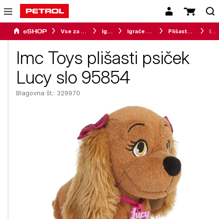
Vse za otroke
Igrače
Igrače za najmlajše
Plišaste igrače
Imc Toys plišasti psiček Lucy slo 95854
Imc Toys plišasti psiček
Lucy slo 95854
Blagovna št.: 329970