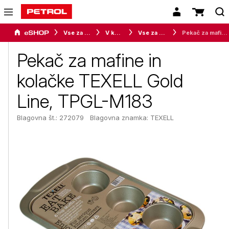
Vse za dom
V kuhinji
Vse za peko
Pekač za mafine in kolačke TEXELL Gold Line, TPGL-M183
Pekač za mafine in
kolačke TEXELL Gold
Line, TPGL-M183
Blagovna št.: 272079
Blagovna znamka:
TEXELL