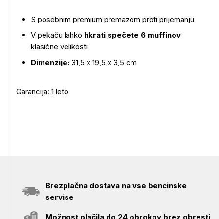
Več o izdelku
S posebnim premium premazom proti prijemanju
V pekaču lahko
hkrati spečete 6 muffinov
klasične velikosti
Dimenzije:
31,5 x 19,5 x 3,5 cm
Garancija: 1 leto
Brezplačna dostava na vse bencinske
servise
Možnost plačila do 24 obrokov brez obresti