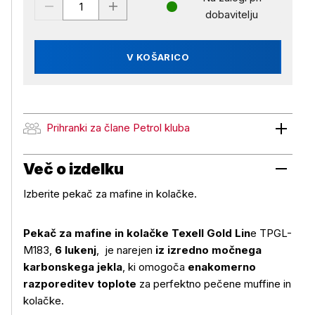
dobavitelju
V KOŠARICO
Prihranki za člane Petrol kluba
Prihranki za člane Petrol kluba
Več o izdelku
Izberite pekač za mafine in kolačke.
Pekač za mafine in kolačke Texell Gold Lin
e TPGL-
M183,
6 lukenj
, je narejen
iz izredno močnega
karbonskega jekla
, ki omogoča
enakomerno
razporeditev toplote
za perfektno pečene muffine in
kolačke.