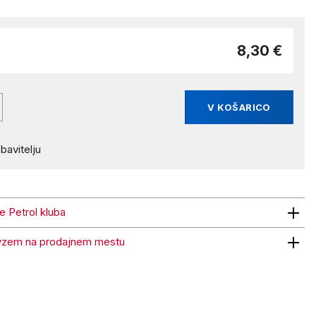
8,30 €
V KOŠARICO
bavitelju
ne Petrol kluba
trol kluba
vzem na prodajnem mestu
 na prodajnem mestu