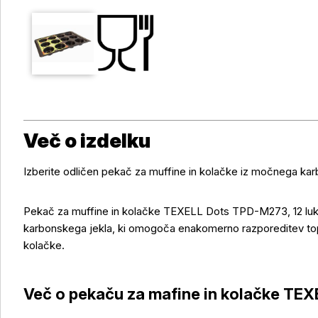
Več o izdelku
Izberite odličen pekač za muffine in kolačke iz močnega kar
Pekač za muffine in kolačke TEXELL Dots TPD-M273, 12 luke
karbonskega jekla, ki omogoča enakomerno razporeditev top
kolačke.
Več o pekaču za mafine in kolačke TE
Več o izdelku