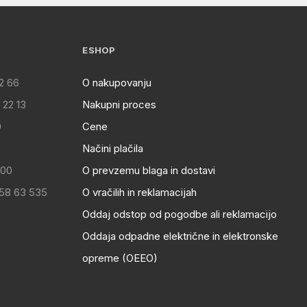
ESHOP
2 66
O nakupovanju
 22 13
Nakupni proces
0
Cene
Načini plačila
:00
O prevzemu blaga in dostavi
 58 63 535
O vračilih in reklamacijah
Oddaj odstop od pogodbe ali reklamacijo
Oddaja odpadne električne in elektronske
opreme (OEEO)