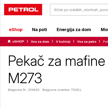
eShop
Na poti
Energija za dom
Mob
Vse za dom
V kuhinji
Vse za peko
Pe
Pekač za mafine
M273
Blagovna št.: 259665
Blagovna znamka:
TEXELL