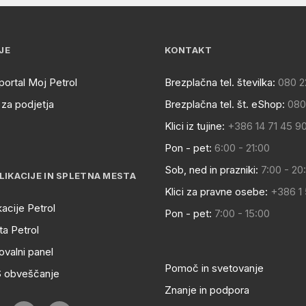
JE
KONTAKT
portal Moj Petrol
Brezplačna tel. številka:
080 2
za podjetja
Brezplačna tel. št. eShop:
080
Klici iz tujine:
+386 14 71 45 9
Pon - pet:
6:00 - 21:00
Sob, ned in prazniki:
7:00 - 20
LIKACIJE IN SPLETNA MESTA
Klici za pravne osebe:
+386 1
kacije Petrol
Pon - pet:
7:00 - 15:00
a Petrol
ovalni panel
Pomoč in svetovanje
S obveščanje
Znanje in podpora