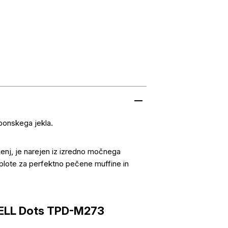
bonskega jekla.
nj, je narejen iz izredno močnega
lote za perfektno pečene muffine in
XELL Dots TPD-M273