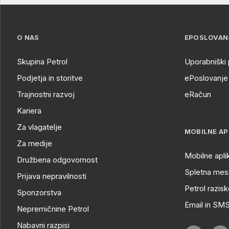
O NAS
EPOSLOVAN
Skupina Petrol
Uporabniški 
Podjetja in storitve
ePoslovanje 
Trajnostni razvoj
eRačun
Kariera
Za vlagatelje
MOBILNE AP
Za medije
Mobilne apli
Družbena odgovornost
Spletna mest
Prijava nepravilnosti
Petrol razisk
Sponzorstva
Email in SM
Nepremičnine Petrol
Nabavni razpisi