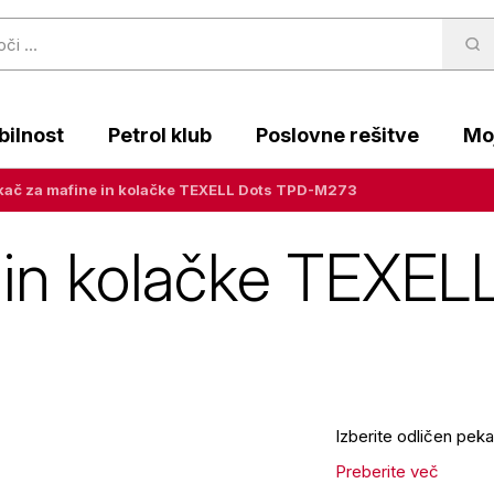
ilnost
Petrol klub
Poslovne rešitve
Moj
kač za mafine in kolačke TEXELL Dots TPD-M273
 in kolačke TEXEL
Izberite odličen pek
Preberite več