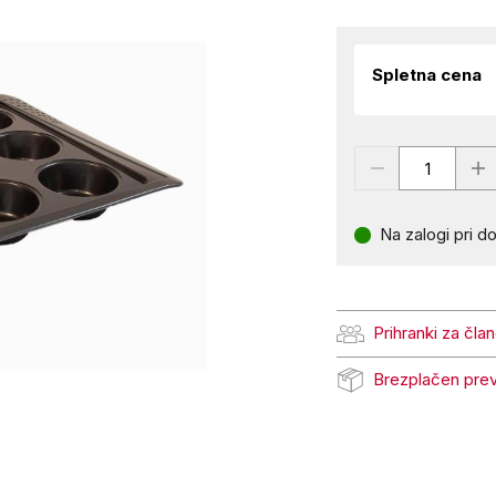
Spletna cena
Na zalogi pri do
Prihranki za čla
Prihranki za člane Pe
Brezplačen pre
Brezplačen prevzem