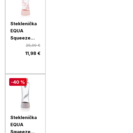
Steklenička
EQUA
Squeeze
Esprit
20,00 €
Magnolia,
11,98 €
550 ml
-40 %
Steklenička
EQUA
Squeeze