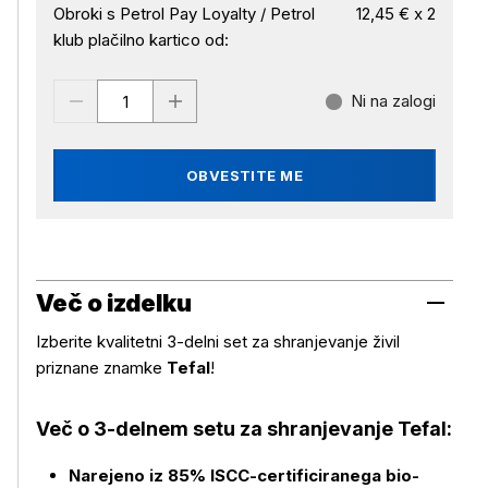
Obroki s Petrol Pay Loyalty / Petrol
12,45 € x 2
klub plačilno kartico od:
Ni na zalogi
OBVESTITE ME
Več o izdelku
Izberite kvalitetni 3-delni set za shranjevanje živil
priznane znamke
Tefal
!
Več o 3-delnem setu za shranjevanje Tefal:
Narejeno iz 85% ISCC-certificiranega bio-