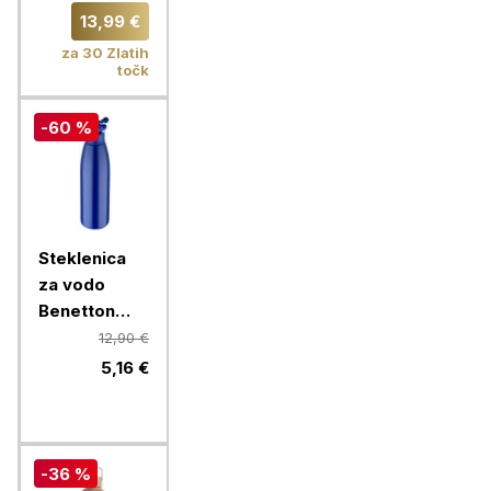
600 ml,
13,99 €
Fleurs
za 30 Zlatih
točk
-60 %
Steklenica
za vodo
Benetton
Rainbow 750
12,90 €
ml, modra
5,16 €
-36 %