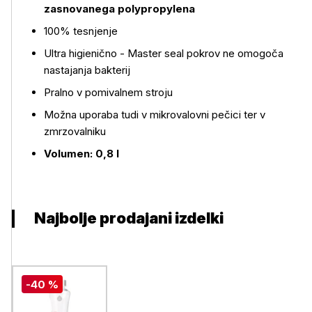
zasnovanega polypropylena
100% tesnjenje
Več o izdelku
Ultra higienično - Master seal pokrov ne omogoča
nastajanja bakterij
Pralno v pomivalnem stroju
Možna uporaba tudi v mikrovalovni pečici ter v
zmrzovalniku
Volumen: 0,8 l
Najbolje prodajani izdelki
-40 %