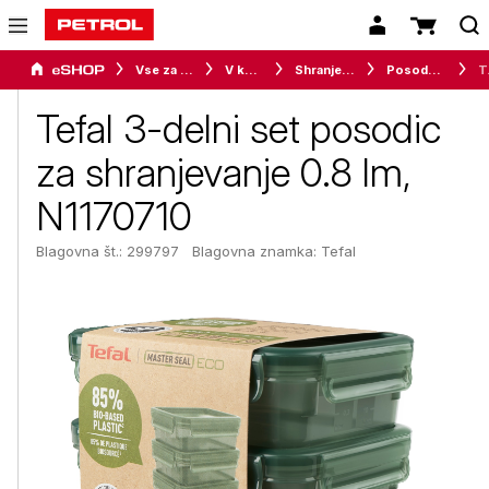
Vse za dom
V kuhinji
Shranjevanje in organiziranje živil
Posode za shranjevanje živil
Tefal 3-d
Tefal 3-delni set posodic
za shranjevanje 0.8 lm,
N1170710
Blagovna št.: 299797
Blagovna znamka:
Tefal