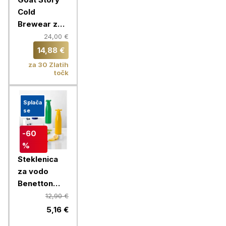
Cold
Brewear za
hladno
24,00 €
pripravo
14,88 €
kave
za 30 Zlatih
točk
Splača
se
-60
%
Steklenica
za vodo
Benetton
Rainbow 750
12,90 €
ml, rumena
5,16 €