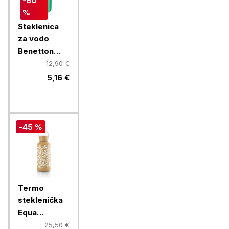
-60
%
Steklenica
za vodo
Benetton
Rainbow 750
12,90 €
ml, zelena
5,16 €
-45 %
Termo
steklenička
Equa
Timeless,
25,50 €