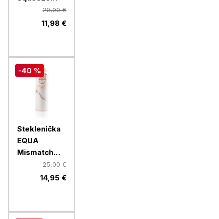
Esprit
20,00 €
Feather, 550
11,98 €
ml
-40 %
Steklenička
EQUA
Mismatch
Lava, 750 ml
25,00 €
14,95 €