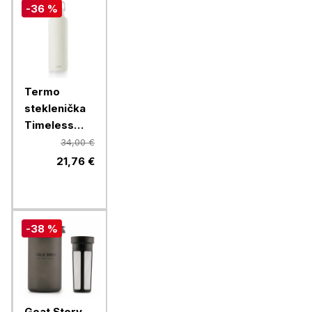
-36 %
Termo
steklenička
Timeless
Equa, 600
34,00 €
ml, bela
21,76 €
-38 %
Goat Story