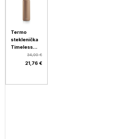
Termo
steklenička
Timeless
Equa, 600
34,00 €
ml, Toffee
21,76 €