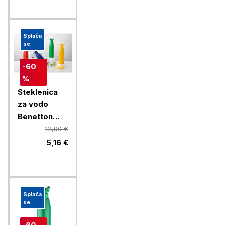
Splača
se
-60
%
Steklenica
za vodo
Benetton
Rainbow 750
12,90 €
ml, rdeča
5,16 €
Splača
se