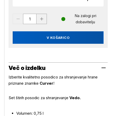
Na zalogi pri
dobavitelju
V KOŠARICO
Več o izdelku
Izberite kvalitetno posodico za shranjevanje hrane
priznane znamke
Curver
!
Set štirih posodic za shranjevanje
Vedo.
Več o izdelku
Volumen: 0,75 l