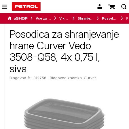
Vse za dom
V kuhinji
Shranjevanje in organiziranje živil
Posode za shranjevanje živil
Posodica za
Posodica za shranjevanje
hrane Curver Vedo
3508-Q58, 4x 0,75 l,
siva
Blagovna št.: 312756
Blagovna znamka:
Curver