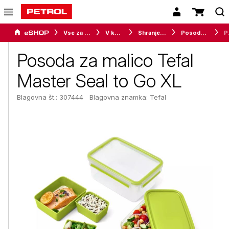
Vse za dom
V kuhinji
Shranjevanje in organiziranje živil
Posode za shranjevanje živil
Posoda 
Posoda za malico Tefal
Master Seal to Go XL
Blagovna št.: 307444
Blagovna znamka:
Tefal