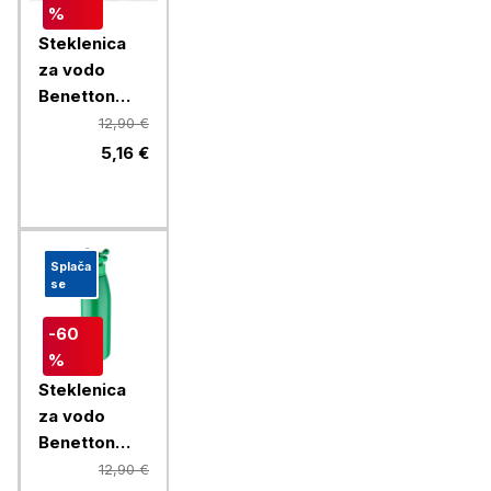
%
Steklenica
za vodo
Benetton
Rainbow 750
12,90 €
ml, rdeča
5,16 €
Splača
se
-60
%
Steklenica
za vodo
Benetton
Rainbow 750
12,90 €