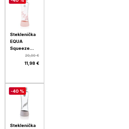
-40 %
Steklenička
EQUA
Squeeze
Esprit
20,00 €
Magnolia,
11,98 €
550 ml
-40 %
Steklenička