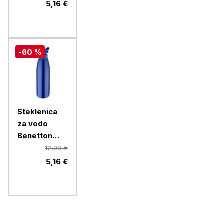
ml, zelena
5,16 €
-60 %
Steklenica
za vodo
Benetton
Rainbow 750
12,90 €
ml, modra
5,16 €