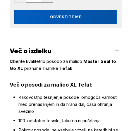
OBVESTITE ME
Več o izdelku
Izberite kvalitetno posodo za malico
Master Seal to
Go XL
priznane znamke
Tefal
!
Več o posodi za malico XL Tefal:
Kakovostno tesnjenje posode omogoča varnost
med prenašanjem in da hrana dalj časa ohranja
svežino
100-odstotno tesnilo, tako da ni puščanja.
Pokrov posode ne vsebuje vrzeli, na katerih bi se