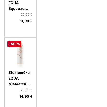
EQUA
Squeeze
Esprit
20,00 €
Feather, 550
11,98 €
ml
-40 %
Steklenička
EQUA
Mismatch
Lava, 750 ml
25,00 €
14,95 €