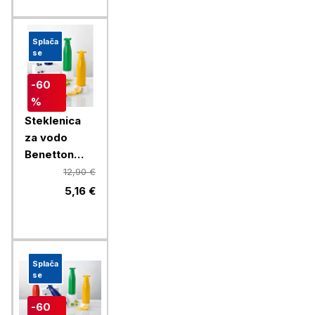
Splača
se
-60
%
Steklenica
za vodo
Benetton
Rainbow 750
12,90 €
ml, rumena
5,16 €
Splača
se
-60