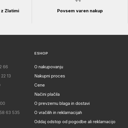
z Zlatimi
Povsem varen nakup
ESHOP
2 66
O nakupovanju
 22 13
Nakupni proces
0
Cene
Načini plačila
:00
O prevzemu blaga in dostavi
 58 63 535
O vračilih in reklamacijah
Oddaj odstop od pogodbe ali reklamacijo