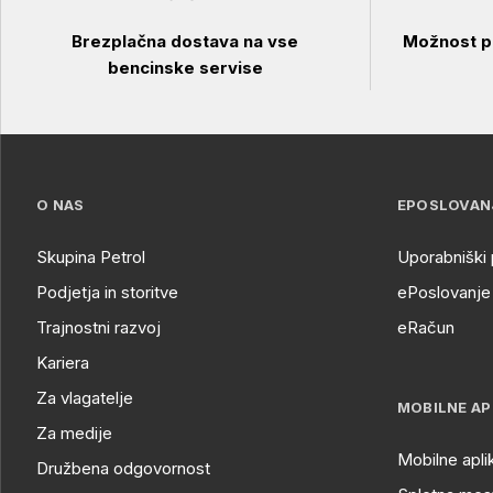
Brezplačna dostava na vse
Možnost pl
bencinske servise
O NAS
EPOSLOVAN
Skupina Petrol
Uporabniški 
Podjetja in storitve
ePoslovanje 
Trajnostni razvoj
eRačun
Kariera
Za vlagatelje
MOBILNE AP
Za medije
Mobilne apli
Družbena odgovornost