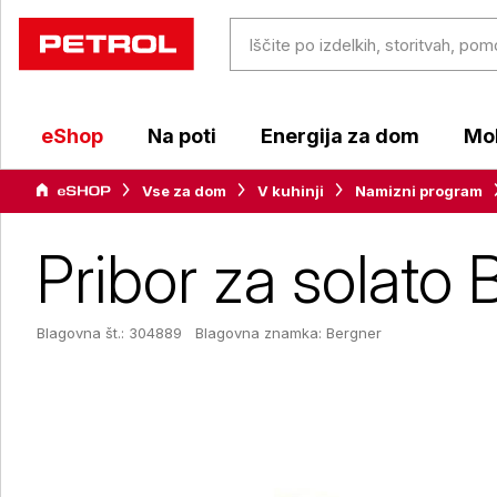
eShop
Na poti
Energija za dom
Mob
Vse za dom
V kuhinji
Namizni program
Pribor za solato
Blagovna št.: 304889
Blagovna znamka:
Bergner