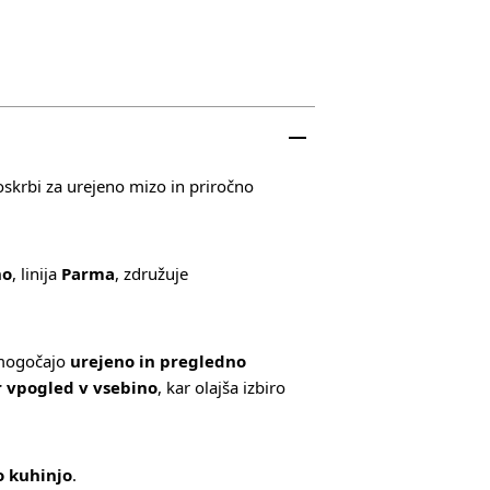
skrbi za urejeno mizo in priročno
no
, linija
Parma
, združuje
omogočajo
urejeno in pregledno
r vpogled v vsebino
, kar olajša izbiro
o kuhinjo
.