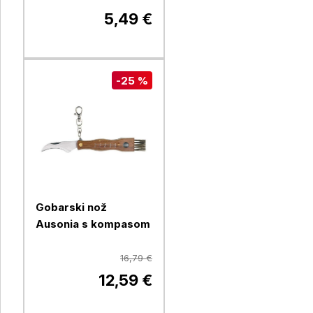
5,49 €
-25 %
Gobarski nož
Ausonia s kompasom
16,79 €
12,59 €