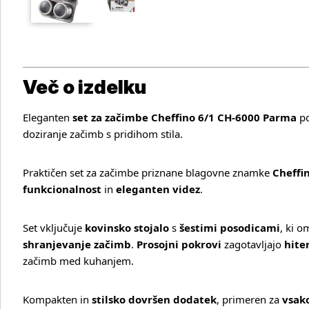
Več o izdelku
Eleganten
set za začimbe Cheffino 6/1 CH-6000 Parma
po
doziranje začimb s pridihom stila.
Praktičen set za začimbe priznane blagovne znamke
Cheffi
funkcionalnost
in
eleganten videz
.
Več o izdelku
Set vključuje
kovinsko stojalo
s
šestimi posodicami
, ki 
shranjevanje začimb
.
Prosojni pokrovi
zagotavljajo
hite
začimb med kuhanjem.
Kompakten in
stilsko dovršen dodatek
, primeren za
vsak