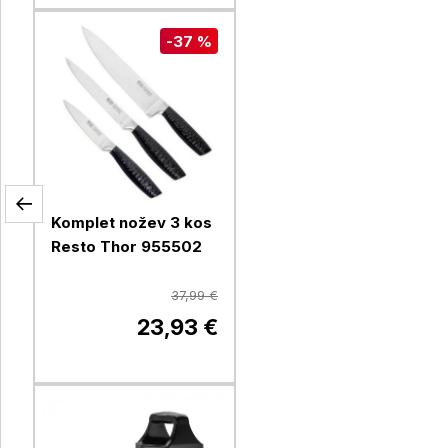
-37 %
Komplet nožev 3 kos
Resto Thor 955502
37,99 €
23,93 €