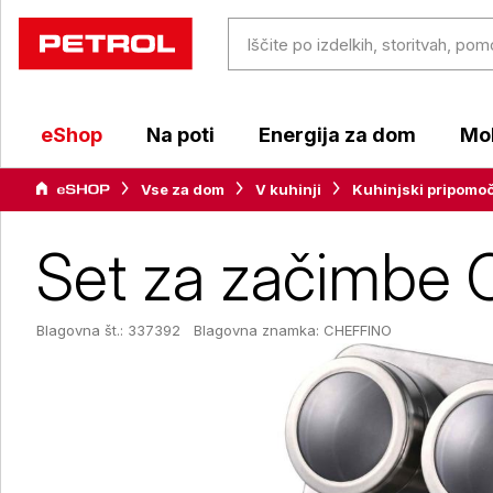
eShop
Na poti
Energija za dom
Mob
Vse za dom
V kuhinji
Kuhinjski pripomoč
Set za začimbe 
Blagovna št.: 337392
Blagovna znamka:
CHEFFINO