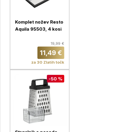
Komplet nožev Resto
Aquila 95503, 4 kosi
19,99 €
11,49 €
za 30 Zlatih točk
-50 %