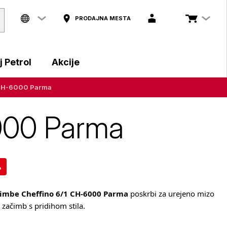
PRODAJNA MESTA
 Petrol
Akcije
1 CH-6000 Parma
6000 Parma
%
čimbe Cheffino 6/1 CH-6000 Parma
poskrbi za urejeno mizo
 začimb s pridihom stila.