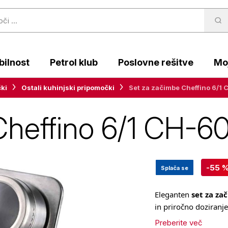
ilnost
Petrol klub
Poslovne rešitve
Moj
ki
Ostali kuhinjski pripomočki
Set za začimbe Cheffino 6/
Cheffino 6/1 CH-
-55 
Splača se
Eleganten
set za za
in priročno doziranje
Preberite več