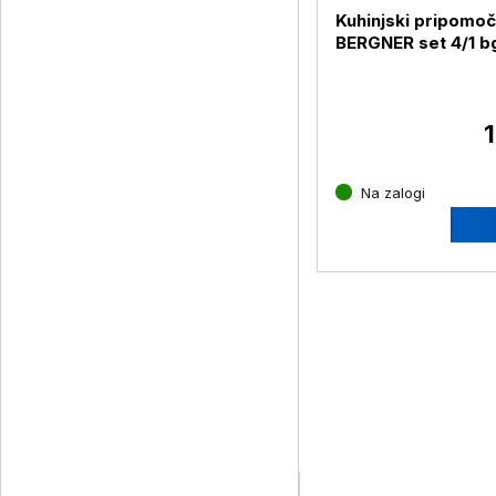
Kuhinjski pripomoč
BERGNER set 4/1 b
39081-gr midnight
1
Na zalogi