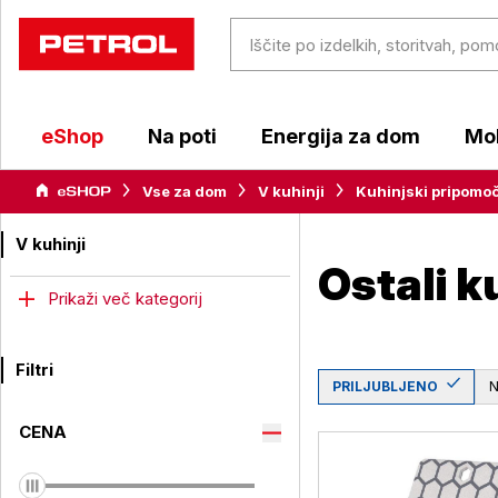
eShop
Na poti
Energija za dom
Mob
Vse za dom
V kuhinji
Kuhinjski pripomoč
V kuhinji
Ostali k
Prikaži več kategorij
Filtri
PRILJUBLJENO
CENA