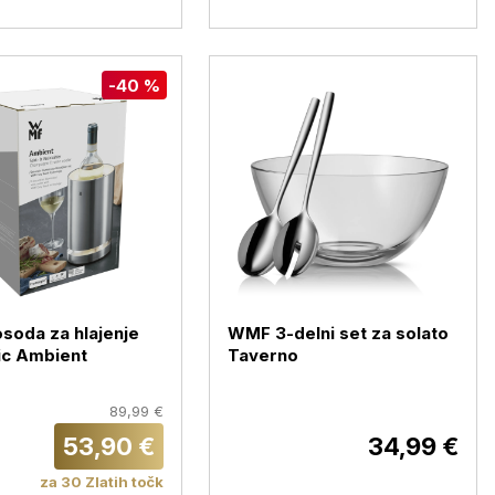
-40 %
oda za hlajenje
WMF 3-delni set za solato
ic Ambient
Taverno
89,99 €
53,90 €
34,99 €
za 30 Zlatih točk