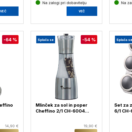
Na zalogi pri dobavitelju
Na za
VEČ
VEČ
-64 %
-54 %
Splača se
Splača s
effino
Mlinček za sol in poper
Set za 
Cheffino 2/1 CH-6004
6/1 CH
Ardea
14,90 €
19,90 €