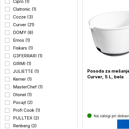
Cipro (1)
Clatronic (1)
Cozze (3)
Curver (21)
DOMY (8)
Emos (1)
Fiskars (1)
G3FERRARI (1)
GIRMI (1)
Posoda za mešanj
JULIETTE (1)
Curver, 5 L, bela
Kerner (1)
MasterChef (1)
Otonel (1)
Pocajt (2)
Profi Cook (1)
Na zalogi pri dobavi
PULLTEX (2)
Renberg (2)