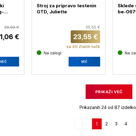
ki
Stroj za pripravo testenin
Sklede 
g-
GTD, Juliette
be-067
29,90 €
35,55 €
1,06 €
23,55 €
za 30 Zlatih točk
Na zalogi
Na za
VEČ
VEČ
PRIKAŽI VEČ
Prikazanih 24 od 87 izdelk
1
2
3
4