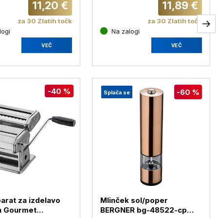
11,20 €
11,89 €
za 30 Zlatih točk
za 30 Zlatih točk
logi
Na zalogi
VEČ
VEČ
-40 %
-60 %
Splača se
rat za izdelavo
Mlinček sol/poper
n Gourmet
BERGNER bg-48522-cp