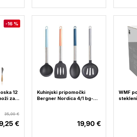
-16 %
Boska 12
Kuhinjski pripomočki
WMF pos
noži za
Bergner Nordica 4/1 bg-
steklen
1353-mt
35,00 €
9,25 €
19,90 €