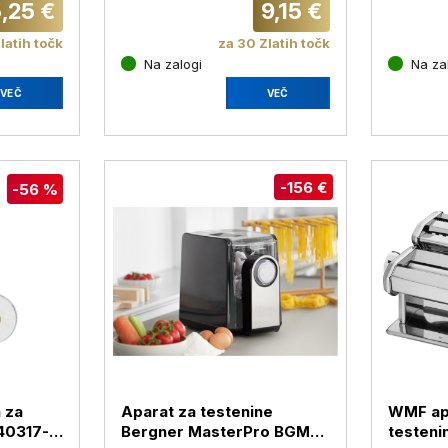
,25 €
9,15 €
latih točk
za 30 Zlatih točk
Na zalogi
Na za
VEČ
VEČ
-156 €
-56 %
a za
Aparat za testenine
WMF apa
40317-
Bergner MasterPro BGMP-
testeni