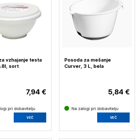
za vzhajanje testa
Posoda za mešanje
8l, sort
Curver, 3 L, bela
7,94 €
5,84 €
ogi pri dobavitelju
Na zalogi pri dobavitelju
VEČ
VEČ