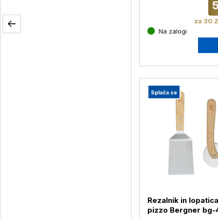
5
za 30 Z
Na zalogi
Splača se
Rezalnik in lopatic
pizzo Bergner bg-