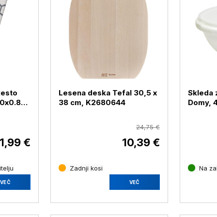
Resto
Lesena deska Tefal 30,5 x
Skleda 
0x0.8
38 cm, K2680644
Domy, 4.
24,75 €
1,99 €
10,39 €
telju
Zadnji kosi
Na zal
VEČ
VEČ