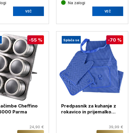
logi
Na zalogi
VEČ
VEČ
-55 %
-70 %
e
Splača se
začimbe Cheffino
Predpasnik za kuhanje z
-6000 Parma
rokavico in prijemalko
Benetton 3/1 be-0216
24,90 €
39,99 €