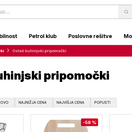
ilnost
Petrol klub
Poslovne rešitve
Moj
ki
Ostali kuhinjski pripomočki
uhinjski pripomočki
NOVO
NAJNIŽJA CENA
NAJVIŠJA CENA
POPUSTI
-58 %