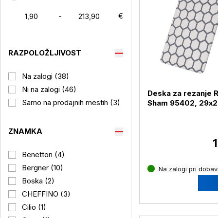
-
€
RAZPOLOŽLJIVOST
Na zalogi (38)
Ni na zalogi (46)
Deska za rezanje 
Samo na prodajnih mestih (3)
Sham 95402, 29x2
cm
ZNAMKA
1
Benetton (4)
Bergner (10)
Na zalogi pri dobavi
Boska (2)
CHEFFINO (3)
Cilio (1)