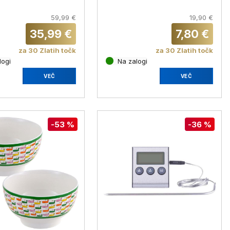
6040
copper
59,99 €
19,90 €
35,99 €
7,80 €
za 30 Zlatih točk
za 30 Zlatih točk
logi
Na zalogi
VEČ
VEČ
-53 %
-36 %