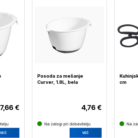
e
Posoda za mešanje
Kuhinjs
Curver, 1.8L, bela
cm
7,66 €
4,76 €
telju
Na zalogi pri dobavitelju
Na zal
VEČ
VEČ