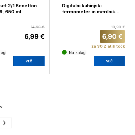
set 2/1 Benetton
Digitalni kuhinjski
9, 650 ml
termometer in merilnik
časa Emos E2157
14,90 €
10,90 €
6,99 €
6,90 €
za 30 Zlatih točk
logi
Na zalogi
VEČ
VEČ
ov