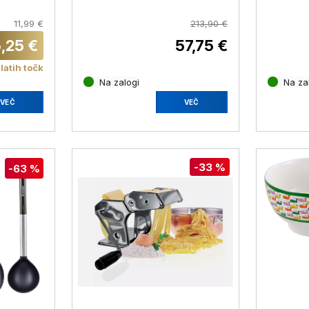
9139
68776
11,99 €
213,90 €
,25 €
57,75 €
latih točk
Na zalogi
Na za
VEČ
VEČ
-33 %
-63 %