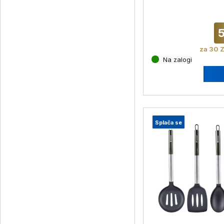
mm lovers
5
za 30 Z
Na zalogi
Splača se