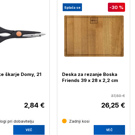
-30 %
Splača se
ke škarje Domy, 21
Deska za rezanje Boska
Friends 39 x 28 x 2,2 cm
37,50 €
2,84 €
26,25 €
ogi pri dobavitelju
Zadnji kosi
VEČ
VEČ