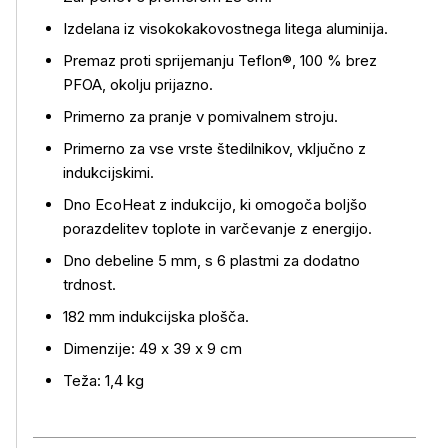
Izdelana iz visokokakovostnega litega aluminija.
Premaz proti sprijemanju Teflon®, 100 % brez
PFOA, okolju prijazno.
Primerno za pranje v pomivalnem stroju.
Več o izdelku
Primerno za vse vrste štedilnikov, vključno z
indukcijskimi.
Dno EcoHeat z indukcijo, ki omogoča boljšo
porazdelitev toplote in varčevanje z energijo.
Dno debeline 5 mm, s 6 plastmi za dodatno
trdnost.
182 mm indukcijska plošča.
Dimenzije: 49 x 39 x 9 cm
Teža: 1,4 kg