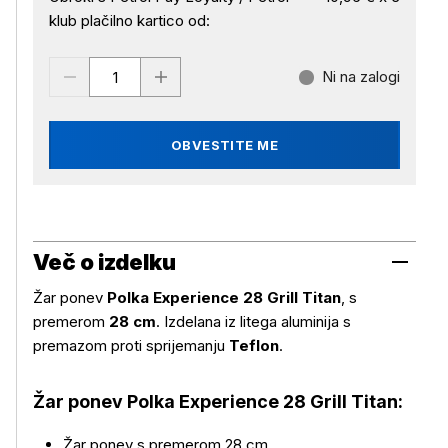
klub plačilno kartico od:
Ni na zalogi
OBVESTITE ME
Več o izdelku
Žar ponev
Polka Experience 28 Grill Titan
, s
premerom
28 cm
. Izdelana iz litega aluminija s
premazom proti sprijemanju
Teflon
.
Žar ponev Polka Experience 28 Grill Titan:
Žar ponev s premerom 28 cm.