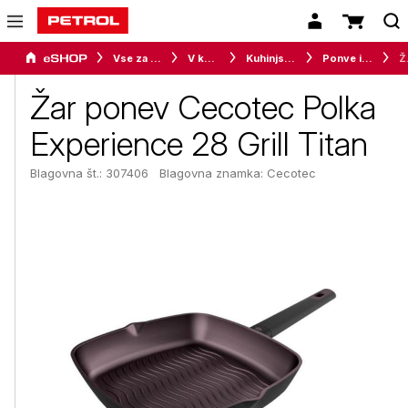
Vse za dom
V kuhinji
Kuhinjska posoda
Ponve in voki
Žar pone
Žar ponev Cecotec Polka
Experience 28 Grill Titan
Blagovna št.: 307406
Blagovna znamka:
Cecotec