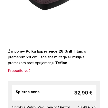
Žar ponev
Polka Experience 28 Grill Titan
, s
premerom
28 cm
. Izdelana iz litega aluminija s
premazom proti sprijemanju
Teflon
.
Preberite več
Spletna cena
32,90 €
Obroki s Petrol Pay Loyalty / Petrol
10,96 € x 3