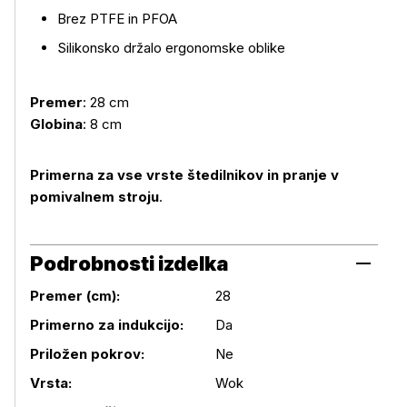
Brez PTFE in PFOA
Več o izdelku
Silikonsko držalo ergonomske oblike
Premer
:
28 cm
Globina
: 8 cm
Primerna za vse vrste štedilnikov in pranje v
pomivalnem stroju
.
Podrobnosti izdelka
Premer (cm):
28
Primerno za indukcijo:
Da
Podrobnosti izdelka
Priložen pokrov:
Ne
Vrsta:
Wok