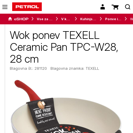
Vse za dom
V kuhinji
Kuhinjska posoda
Ponve in voki
Wok ponev TEXELL
Ceramic Pan TPC-W28,
28 cm
Blagovna št.: 281120
Blagovna znamka:
TEXELL