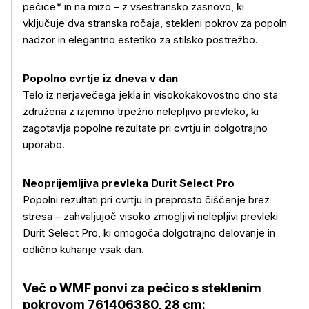
pečice* in na mizo – z vsestransko zasnovo, ki
vključuje dva stranska ročaja, stekleni pokrov za popoln
nadzor in elegantno estetiko za stilsko postrežbo.
Popolno cvrtje iz dneva v dan
Več o izdelku
Telo iz nerjavečega jekla in visokokakovostno dno sta
združena z izjemno trpežno nelepljivo prevleko, ki
zagotavlja popolne rezultate pri cvrtju in dolgotrajno
uporabo.
Neoprijemljiva prevleka Durit Select Pro
Popolni rezultati pri cvrtju in preprosto čiščenje brez
stresa – zahvaljujoč visoko zmogljivi nelepljivi prevleki
Durit Select Pro, ki omogoča dolgotrajno delovanje in
odlično kuhanje vsak dan.
Več o
WMF ponvi za pečico s steklenim
pokrovom 761406380, 28 cm: