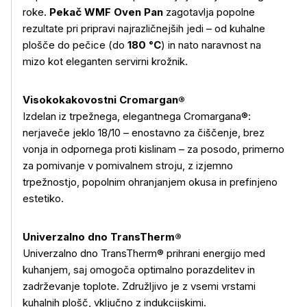
roke.
Pekač WMF Oven Pan
zagotavlja popolne
rezultate pri pripravi najrazličnejših jedi – od kuhalne
plošče do pečice (do
180 °C
) in nato naravnost na
mizo kot eleganten servirni krožnik.
Visokokakovostni Cromargan®
Izdelan iz trpežnega, elegantnega Cromargana®:
nerjaveče jeklo 18/10 – enostavno za čiščenje, brez
vonja in odpornega proti kislinam – za posodo, primerno
za pomivanje v pomivalnem stroju, z izjemno
trpežnostjo, popolnim ohranjanjem okusa in prefinjeno
estetiko.
Univerzalno dno TransTherm®
Univerzalno dno TransTherm® prihrani energijo med
kuhanjem, saj omogoča optimalno porazdelitev in
zadrževanje toplote. Združljivo je z vsemi vrstami
kuhalnih plošč, vključno z indukcijskimi.