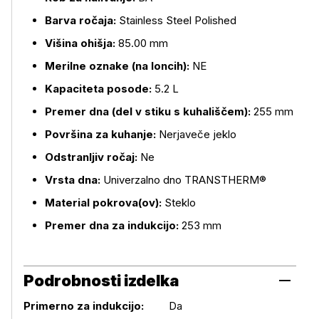
Barva ročaja:
Stainless Steel Polished
Višina ohišja:
85.00 mm
Merilne oznake (na loncih):
NE
Kapaciteta posode:
5.2 L
Premer dna (del v stiku s kuhališčem):
255 mm
Površina za kuhanje:
Nerjaveče jeklo
Odstranljiv ročaj:
Ne
Vrsta dna:
Univerzalno dno TRANSTHERM®
Material pokrova(ov):
Steklo
Premer dna za indukcijo:
253 mm
Podrobnosti izdelka
Primerno za indukcijo:
Da