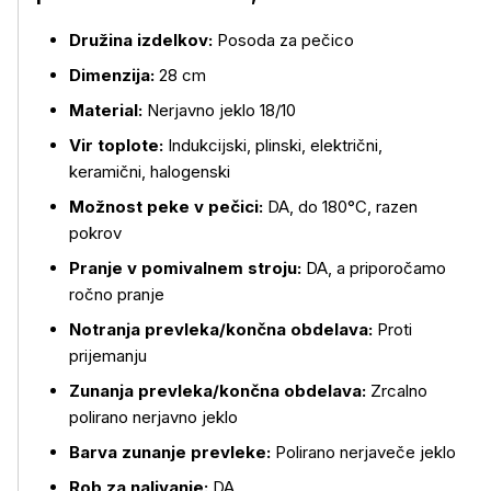
Družina izdelkov:
Posoda za pečico
Dimenzija:
28 cm
Material:
Nerjavno jeklo 18/10
Vir toplote:
Indukcijski, plinski, električni,
keramični, halogenski
Možnost peke v pečici:
DA, do 180°C, razen
pokrov
Pranje v pomivalnem stroju:
DA, a priporočamo
ročno pranje
Notranja prevleka/končna obdelava:
Proti
prijemanju
Zunanja prevleka/končna obdelava:
Zrcalno
polirano nerjavno jeklo
Barva zunanje prevleke:
Polirano nerjaveče jeklo
Rob za nalivanje:
DA