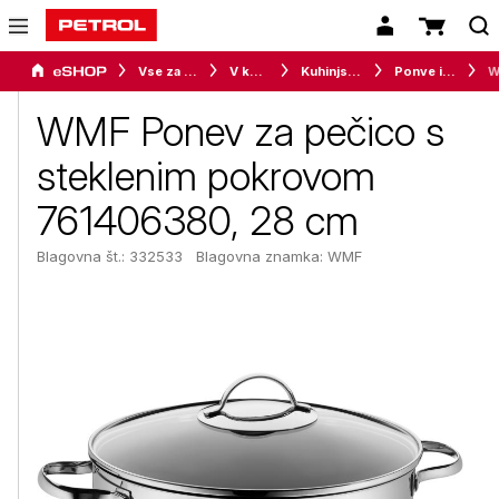
Vse za dom
V kuhinji
Kuhinjska posoda
Ponve in voki
WMF Ponev za pečico s
steklenim pokrovom
761406380, 28 cm
Blagovna št.: 332533
Blagovna znamka:
WMF