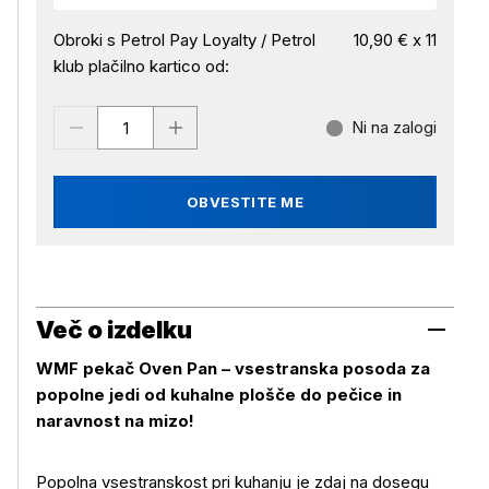
Obroki s Petrol Pay Loyalty / Petrol
10,90 € x 11
klub plačilno kartico od:
Ni na zalogi
OBVESTITE ME
Več o izdelku
WMF pekač Oven Pan – vsestranska posoda za
popolne jedi od kuhalne plošče do pečice in
naravnost na mizo!
Popolna vsestranskost pri kuhanju je zdaj na dosegu