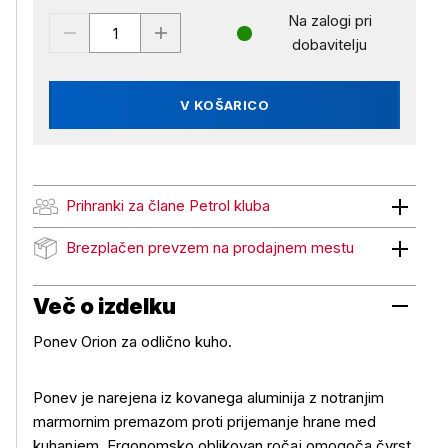
Na zalogi pri
dobavitelju
V KOŠARICO
Prihranki za člane Petrol kluba
Prihranki za člane Petrol kluba
Brezplačen prevzem na prodajnem mestu
Brezplačen prevzem na prodajnem mestu
Več o izdelku
Ponev Orion za odlično kuho.
Ponev je narejena iz kovanega aluminija z notranjim
marmornim premazom proti prijemanje hrane med
kuhanjem. Ergonomsko oblikovan ročaj omogoča čvrst