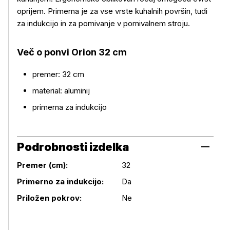
oprijem. Primerna je za vse vrste kuhalnih površin, tudi
za indukcijo in za pomivanje v pomivalnem stroju.
Več o izdelku
Več o ponvi Orion 32 cm
premer: 32 cm
material: aluminij
primerna za indukcijo
Podrobnosti izdelka
Premer (cm):
32
Podrobnosti izdelka
Primerno za indukcijo:
Da
Priložen pokrov:
Ne