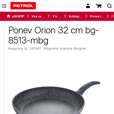
Vse za dom
V kuhinji
Kuhinjska posoda
Ponve in voki
Pone
Ponev Orion 32 cm bg-
8513-mbg
Blagovna št.: 267401
Blagovna znamka:
Bergner