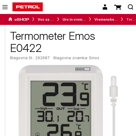
Vse za dom
Ure in vremenske postaje
Vremenske postaje
Termometer Emos E0422
Termometer Emos
E0422
Blagovna št.: 292687
Blagovna znamka:
Emos