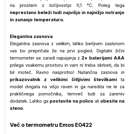
na prostem z ločljivostjo 0,1 °C. Poleg tega
neprestano beleži tudi najvišjo in najnižjo notranjo
in zunanjo temperaturo.
Elegantna zasnova
Elegantna zasnova z velikim, lahko berljivim zaslonom
vas bo prepričala že na prvi pogled. Digitalni žični
termometer se zaradi napajanja z
2× baterijami AAA
prilega vsakemu prostoru in vam ni treba skrbeti, da bi
bil moteč. Ravno nasprotno! Natančna zasnova in
prikazovalnik z velikimi čitljivimi številkami
ta
model dvigata na višjo raven in ga naredita ne le za
praktičnega pomočnika, temveč tudi za zanimiv
dodatek. Lahko ga
postavite na polico
ali
obesite na
steno
.
Več o izdelku
Več o termometru Emos E0422