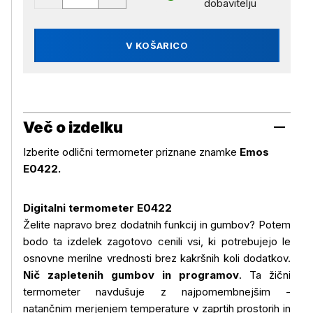
dobavitelju
V KOŠARICO
Več o izdelku
Izberite odlični termometer priznane znamke
Emos
E0422.
Digitalni termometer E0422
Želite napravo brez dodatnih funkcij in gumbov? Potem
bodo ta izdelek zagotovo cenili vsi, ki potrebujejo le
osnovne merilne vrednosti brez kakršnih koli dodatkov.
Nič zapletenih gumbov in programov
. Ta žični
termometer navdušuje z najpomembnejšim -
natančnim merjenjem temperature v zaprtih prostorih in