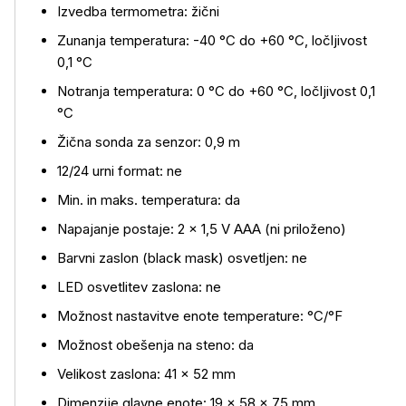
Izvedba termometra: žični
Zunanja temperatura: -40 °C do +60 °C, ločljivost
0,1 °C
Notranja temperatura: 0 °C do +60 °C, ločljivost 0,1
°C
Žična sonda za senzor: 0,9 m
12/24 urni format: ne
Min. in maks. temperatura: da
Napajanje postaje: 2 × 1,5 V AAA (ni priloženo)
Barvni zaslon (black mask) osvetljen: ne
LED osvetlitev zaslona: ne
Možnost nastavitve enote temperature: °C/°F
Možnost obešenja na steno: da
Velikost zaslona: 41 × 52 mm
Dimenzije glavne enote: 19 × 58 × 75 mm