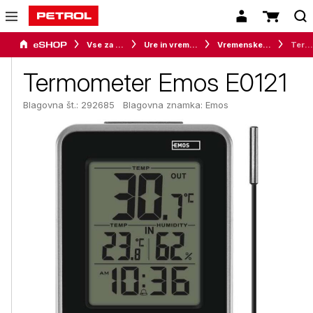
Vse za dom
Ure in vremenske postaje
Vremenske postaje
Termometer Emos E0121
Termometer Emos E0121
Blagovna št.: 292685
Blagovna znamka:
Emos