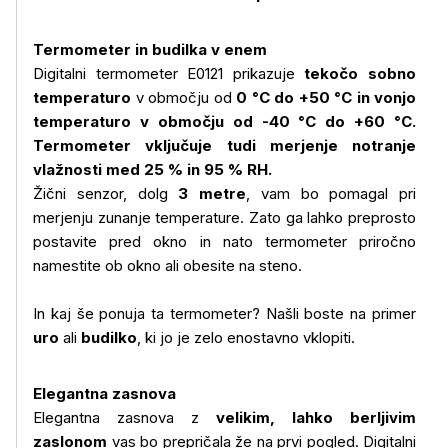
Termometer in budilka v enem
Digitalni termometer E0121 prikazuje
tekočo sobno
temperaturo
v območju od
0 °C do +50 °C in vonjo
temperaturo v območju od -40 °C do +60 °C.
Termometer vključuje tudi merjenje notranje
vlažnosti med 25 % in 95 % RH.
Žični senzor, dolg
3 metre
, vam bo pomagal pri
merjenju zunanje temperature. Zato ga lahko preprosto
postavite pred okno in nato termometer priročno
namestite ob okno ali obesite na steno.
In kaj še ponuja ta termometer? Našli boste na primer
uro
ali
budilko
, ki jo je zelo enostavno vklopiti.
Elegantna zasnova
Elegantna zasnova z
velikim, lahko berljivim
zaslonom
vas bo prepričala že na prvi pogled. Digitalni