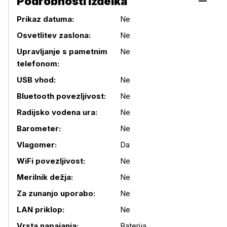
Podrobnosti izdelka
Prikaz datuma:
Ne
Osvetlitev zaslona:
Ne
Upravljanje s pametnim
Ne
telefonom:
USB vhod:
Ne
Bluetooth povezljivost:
Ne
Radijsko vodena ura:
Ne
Barometer:
Ne
Podrobnosti izdelka
Vlagomer:
Da
WiFi povezljivost:
Ne
Merilnik dežja:
Ne
Za zunanjo uporabo:
Ne
LAN priklop:
Ne
Vrsta napajanja:
Baterija