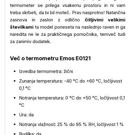
termometer se prilega vsakemu prostoru in ni vam
treba skrbeti, da bi bil moteč. Prav nasprotno! Natančna
zasnova in zaslon z odlično
čitljivimi velikimi
številkami
ta model poneseta na naslednjo raven in ga
naredita ne le za praktičnega pomočnika, temveč tudi
Več o izdelku
za zanimiv dodatek.
Več o termometru Emos E0121
Izvedba termometra: žični
Zunanja temperatura: -40 °C do +60 °C, ločljivost
0,1 °C
Notranja temperatura: 0 °C do +50 °C, ločljivost 0,1
°C
Ura: da
Notranja vlažnost: 25 % do 95 % RH, ločljivost 1 %
Budilka: da