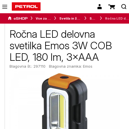
Vse za dom
Svetila in žarnice
Svetila
Ročna LED delovna svetilka Emos 3W COB LED, 180 lm, 3×AAA
Ročna LED delovna
svetilka Emos 3W COB
LED, 180 lm, 3×AAA
Blagovna št.: 297110
Blagovna znamka:
Emos