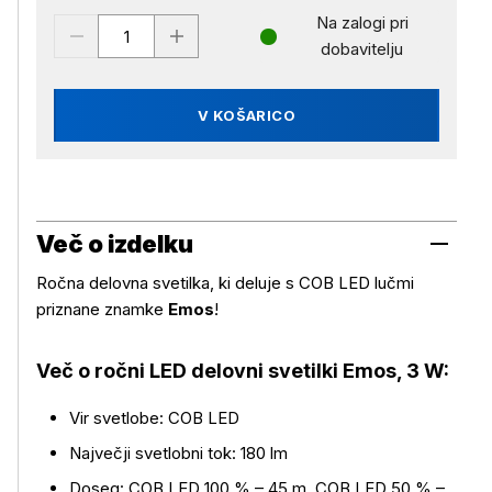
Na zalogi pri
dobavitelju
V KOŠARICO
Več o izdelku
Ročna delovna svetilka, ki deluje s COB LED lučmi
priznane znamke
Emos
!
Več o ročni LED delovni svetilki Emos, 3 W:
Vir svetlobe: COB LED
Največji svetlobni tok: 180 lm
Doseg: COB LED 100 % – 45 m, COB LED 50 % –