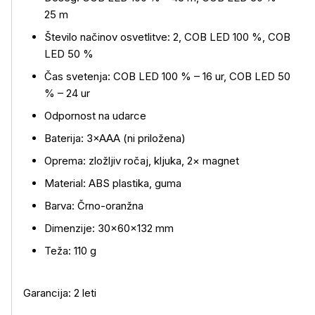
25 m
Število načinov osvetlitve: 2, COB LED 100 %, COB
LED 50 %
Čas svetenja: COB LED 100 % – 16 ur, COB LED 50
Več o izdelku
% – 24 ur
Odpornost na udarce
Baterija: 3×AAA (ni priložena)
Oprema: zložljiv ročaj, kljuka, 2× magnet
Material: ABS plastika, guma
Barva: Črno-oranžna
Dimenzije: 30×60×132 mm
Teža: 110 g
Garancija: 2 leti