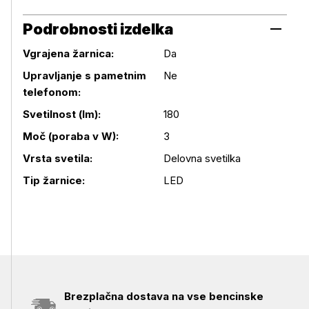
Podrobnosti izdelka
Vgrajena žarnica:
Da
Upravljanje s pametnim
Ne
telefonom:
Svetilnost (lm):
180
Podrobnosti izdelka
Moč (poraba v W):
3
Vrsta svetila:
Delovna svetilka
Tip žarnice:
LED
Brezplačna dostava na vse bencinske