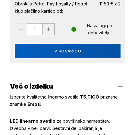
Obroki s Petrol Pay Loyalty / Petrol
11,53 € x 2
klub plačilno kartico od:
Na zalogi pri
dobavitelju
V KOŠARICO
Več o izdelku
Izberite kvalitetno linearno svetilo
T5 TIGO
priznane
znamke
Emos
!
LED linearno svetilo
za površinsko namestitev.
Izvedba v beli barvi. Sestavni del pakiranja je