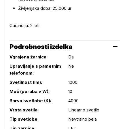
Življenjska doba: 25,000 ur
Garancija: 2 leti
Podrobnosti izdelka
Vgrajena žarnica:
Da
Upravljanje s pametnim
Ne
telefonom:
Svetilnost (lm):
1000
Moč (poraba v W):
10
Podrobnosti izdelka
Barva svetlobe (K):
4000
Vrsta svetila:
Linearno svetilo
Tip svetlobe:
Nevtralno bela
Tip žarnice:
LED