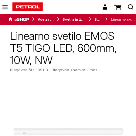
Vse za dom
Svetila in žarnice
Svetila
Linearno svetilo EMOS T5 TIGO LED, 600mm, 10W, NW
Linearno svetilo EMOS
T5 TIGO LED, 600mm,
10W, NW
Blagovna št.: 309113
Blagovna znamka:
Emos