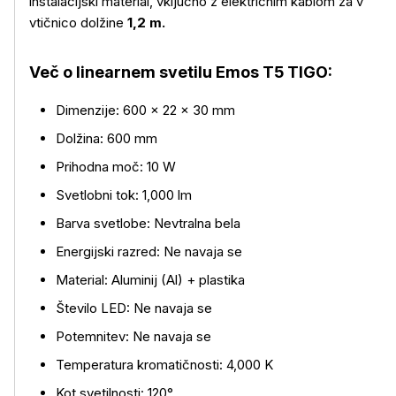
instalacijski material, vključno z električnim kablom za v
vtičnico dolžine
1,2 m.
Več o linearnem svetilu Emos T5 TIGO:
Dimenzije: 600 × 22 × 30 mm
Dolžina: 600 mm
Prihodna moč: 10 W
Več o izdelku
Svetlobni tok: 1,000 lm
Barva svetlobe: Nevtralna bela
Energijski razred: Ne navaja se
Material: Aluminij (Al) + plastika
Število LED: Ne navaja se
Potemnitev: Ne navaja se
Temperatura kromatičnosti: 4,000 K
Kot svetilnosti: 120°