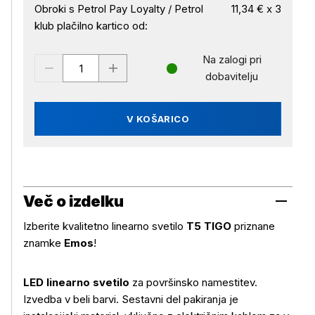
Obroki s Petrol Pay Loyalty / Petrol
11,34 € x 3
klub plačilno kartico od:
Na zalogi pri
dobavitelju
V KOŠARICO
Več o izdelku
Izberite kvalitetno linearno svetilo
T5 TIGO
priznane
znamke
Emos
!
LED linearno svetilo
za površinsko namestitev.
Izvedba v beli barvi. Sestavni del pakiranja je