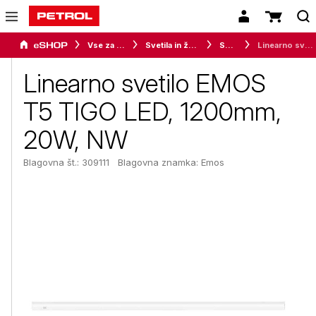
Vse za dom
Svetila in žarnice
Svetila
Linearno svetilo EMOS T5 TIGO LED, 1200mm, 20W, NW
Linearno svetilo EMOS
T5 TIGO LED, 1200mm,
20W, NW
Blagovna št.: 309111
Blagovna znamka:
Emos