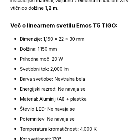
instalacijski material, vključno z električnim kablom za v
vtičnico dolžine
1,2 m.
Več o linearnem svetilu Emos T5 TIGO:
Dimenzije: 1,150 × 22 × 30 mm
Dolžina: 1,150 mm
Prihodna moč: 20 W
Več o izdelku
Svetlobni tok: 2,000 lm
Barva svetlobe: Nevtralna bela
Energijski razred: Ne navaja se
Material: Aluminij (Al) + plastika
Število LED: Ne navaja se
Potemnitev: Ne navaja se
Temperatura kromatičnosti: 4,000 K
Kot svetilnosti: 120°