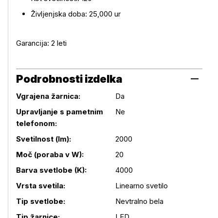
Življenjska doba: 25,000 ur
Garancija: 2 leti
Podrobnosti izdelka
Vgrajena žarnica:
Da
Upravljanje s pametnim
Ne
telefonom:
Svetilnost (lm):
2000
Moč (poraba v W):
20
Podrobnosti izdelka
Barva svetlobe (K):
4000
Vrsta svetila:
Linearno svetilo
Tip svetlobe:
Nevtralno bela
Tip žarnice:
LED