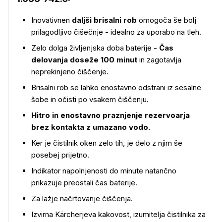
Inovativnen
daljši brisalni rob
omogoča še bolj
prilagodljivo čišečnje - idealno za uporabo na tleh.
Zelo dolga življenjska doba baterije -
Čas
delovanja doseže 100 minut
in zagotavlja
neprekinjeno čiščenje.
Brisalni rob se lahko enostavno odstrani iz sesalne
šobe in očisti po vsakem čiščenju.
Hitro in enostavno praznjenje rezervoarja
brez kontakta z umazano vodo.
Ker je čistilnik oken zelo tih, je delo z njim še
posebej prijetno.
Indikator napolnjenosti do minute natančno
prikazuje preostali čas baterije.
Več o izdelku
Za lažje načrtovanje čiščenja.
Izvirna Kärcherjeva kakovost, izumitelja čistilnika za