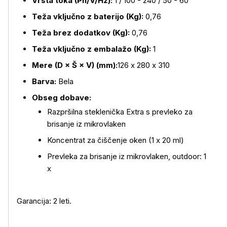
Vrsta toka (Ph/V/Hz):
1 / 100 - 240 / 50 - 60
Teža vključno z baterijo (Kg):
0,76
Teža brez dodatkov (Kg):
0,76
Teža vključno z embalažo (Kg):
1
Mere (D × Š × V) (mm):
126 x 280 x 310
Barva:
Bela
Obseg dobave:
Razpršilna steklenička Extra s prevleko za
brisanje iz mikrovlaken
Koncentrat za čiščenje oken (1 x 20 ml)
Prevleka za brisanje iz mikrovlaken, outdoor: 1
x
Garancija: 2 leti.