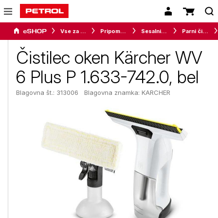
Vse za dom
Pripomočki za čiščenje tal
Sesalniki in parni čistilniki
Parni čistilniki
Čistilec oken Kärcher WV
6 Plus P 1.633-742.0, bel
Blagovna št.: 313006
Blagovna znamka:
KARCHER