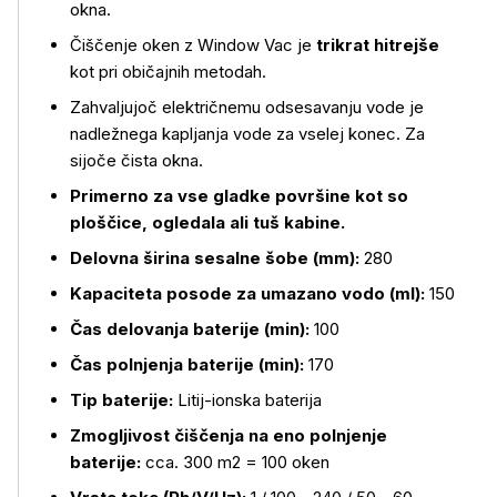
okna.
Čiščenje oken z Window Vac je
trikrat hitrejše
kot pri običajnih metodah.
Zahvaljujoč električnemu odsesavanju vode je
nadležnega kapljanja vode za vselej konec. Za
sijoče čista okna.
Primerno za vse gladke površine kot so
ploščice, ogledala ali tuš kabine.
Delovna širina sesalne šobe (mm):
280
Kapaciteta posode za umazano vodo (ml):
150
Čas delovanja baterije (min):
100
Čas polnjenja baterije (min):
170
Tip baterije:
Litij-ionska baterija
Zmogljivost čiščenja na eno polnjenje
baterije:
cca. 300 m2 = 100 oken