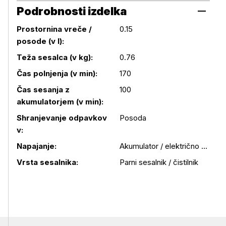
Podrobnosti izdelka
Prostornina vreče /
0.15
posode (v l):
Teža sesalca (v kg):
0.76
Čas polnjenja (v min):
170
Čas sesanja z
100
Podrobnosti izdelka
akumulatorjem (v min):
Shranjevanje odpavkov
Posoda
v:
Napajanje:
Akumulator / električno omrežje
Vrsta sesalnika:
Parni sesalnik / čistilnik