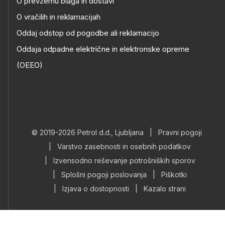
O prevzemu blaga in dostavi
O vračilih in reklamacijah
Oddaj odstop od pogodbe ali reklamacijo
Oddaja odpadne električne in elektronske opreme
(OEEO)
© 2019-2026 Petrol d.d., Ljubljana
|
Pravni pogoji
|
Varstvo zasebnosti in osebnih podatkov
|
Izvensodno reševanje potrošniških sporov
|
Splošni pogoji poslovanja
|
Piškotki
|
Izjava o dostopnosti
|
Kazalo strani