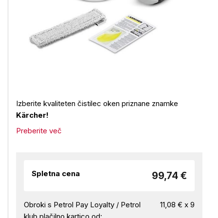
Izberite kvaliteten čistilec oken priznane znamke
Kärcher!
Preberite več
Spletna cena
99,74 €
Obroki s Petrol Pay Loyalty / Petrol
11,08 € x 9
klub plačilno kartico od: