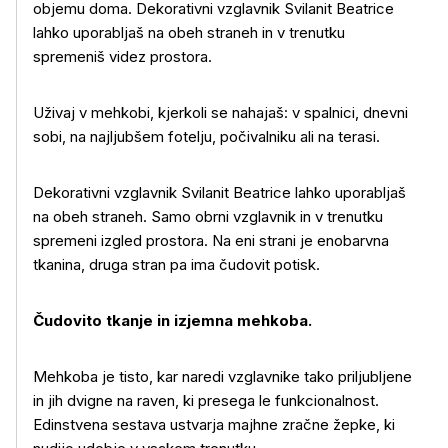
objemu doma. Dekorativni vzglavnik Svilanit Beatrice
lahko uporabljaš na obeh straneh in v trenutku
spremeniš videz prostora.
Uživaj v mehkobi, kjerkoli se nahajaš: v spalnici, dnevni
sobi, na najljubšem fotelju, počivalniku ali na terasi.
Dekorativni vzglavnik Svilanit Beatrice lahko uporabljaš
na obeh straneh. Samo obrni vzglavnik in v trenutku
spremeni izgled prostora. Na eni strani je enobarvna
tkanina, druga stran pa ima čudovit potisk.
Čudovito tkanje in izjemna mehkoba.
Mehkoba je tisto, kar naredi vzglavnike tako priljubljene
Več o izdelku
in jih dvigne na raven, ki presega le funkcionalnost.
Edinstvena sestava ustvarja majhne zračne žepke, ki