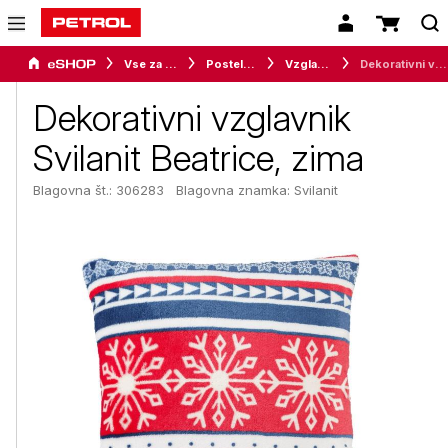
Vse za dom
Posteljnina
Vzglavniki
Dekorativni vzglavnik Svilanit Beatrice, zima
Dekorativni vzglavnik
Svilanit Beatrice, zima
Blagovna št.: 306283
Blagovna znamka:
Svilanit