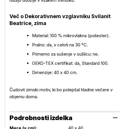
nudijo udobje v vsakem trenutku.
Več o Dekorativnem vzglavniku Svilanit
Beatrice, zima
Material: 100 % mikrovlakna (poliester).
Pralno: da, v celoti na 30 °C.
Primerno za sušenje v sušilcu: ne.
OEKO-TEX certifikat: da, Standard 100.
Dimenzije: 40 x 40 cm.
Čudovit zimski motiv, ki bo polepšal hladne večere v
objemu doma.
Podrobnosti izdelka
Mere (v cm):
40 x 40