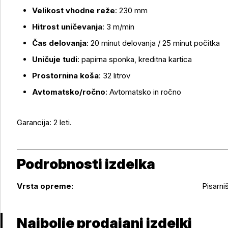
Velikost vhodne reže
: 230 mm
Hitrost uničevanja
: 3 m/min
Čas delovanja
: 20 minut delovanja / 25 minut počitka
Uničuje tudi
: papirna sponka, kreditna kartica
Prostornina koša
: 32 litrov
Avtomatsko/ročno
: Avtomatsko in ročno
Garancija: 2 leti.
Podrobnosti izdelka
Podrobnosti izdelka
Vrsta opreme:
Pisarniš
Najbolje prodajani izdelki