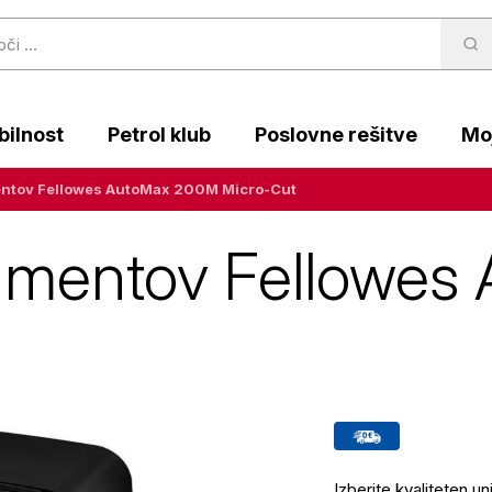
ilnost
Petrol klub
Poslovne rešitve
Moj
ntov Fellowes AutoMax 200M Micro-Cut
kumentov Fellowe
Izberite kvaliteten 