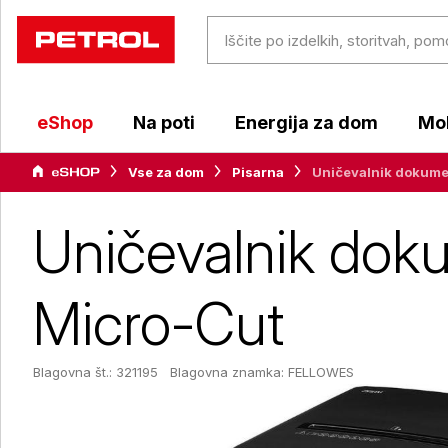
eShop
Na poti
Energija za dom
Mob
Vse za dom
Pisarna
Uničevalnik dokume
Uničevalnik do
Micro-Cut
Blagovna št.: 321195
Blagovna znamka:
FELLOWES