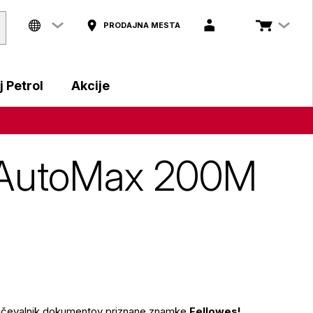
PRODAJNA MESTA
 Petrol
Akcije
s AutoMax 200M
uničevalnik dokumentov priznane znamke
Fellowes!