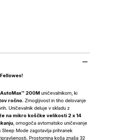
Fellowes!
s AutoMax™ 200M
uničevalnikom, ki
stov ročno
. Zmogljivost in tiho delovanje
ih. Uničevalnik deluje v skladu z
e na mikro koščke velikosti 2 x 14
ikanju
, omogoča avtomatsko uničevanje
en Sleep Mode zagotavlja prihranek
ripravljenosti. Prostornina koša znaša 32