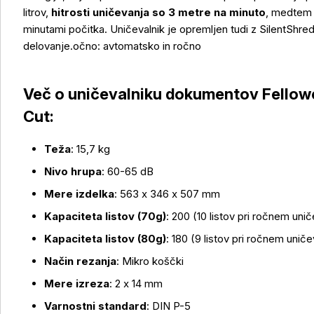
litrov,
hitrosti uničevanja so 3 metre na minuto
, medtem 
minutami počitka. Uničevalnik je opremljen tudi z SilentShred
delovanje.očno: avtomatsko in ročno
Več o uničevalniku dokumentov Fello
Cut:
Teža
: 15,7 kg
Več o izdelku
Nivo hrupa
: 60-65 dB
Mere izdelka
: 563 x 346 x 507 mm
Kapaciteta listov (70g)
: 200 (10 listov pri ročnem uni
Kapaciteta listov (80g)
: 180 (9 listov pri ročnem unič
Način rezanja
: Mikro koščki
Mere izreza
: 2 x 14 mm
Varnostni standard
: DIN P-5