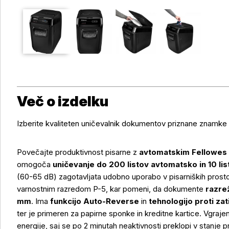
Več o izdelku
Izberite kvaliteten uničevalnik dokumentov priznane znamke
Povečajte produktivnost pisarne z
avtomatskim Fellowe
omogoča
uničevanje do 200 listov avtomatsko in 10 li
(60-65 dB) zagotavljata udobno uporabo v pisarniških prostor
varnostnim razredom P-5, kar pomeni, da dokumente
razrež
mm
. Ima
funkcijo Auto-Reverse
in
tehnologijo proti zat
ter je primeren za papirne sponke in kreditne kartice. Vgraj
energije, saj se po 2 minutah neaktivnosti preklopi v stanje p