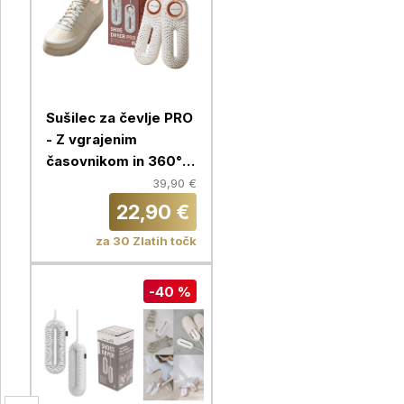
Sušilec za čevlje PRO
- Z vgrajenim
časovnikom in 360°
kroženjem zraka
39,90 €
22,90 €
za 30 Zlatih točk
-40 %