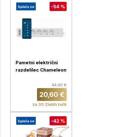
-54 %
Splača se
Pametni električni
razdelilec Chameleon
44,90 €
20,60 €
za 30 Zlatih točk
-42 %
Splača se