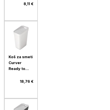
8,11 €
Koš za smeti
Curver
Ready to
collect, 30l,
bel
18,76 €