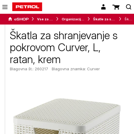
Vse za dom
Organizacija in shranjevanje
Škatle za shranjevanje
Škatla za shranjevanje s pokrovom Curver, L, ratan, krem
Škatla za shranjevanje s
pokrovom Curver, L,
ratan, krem
Blagovna št.: 260217
Blagovna znamka:
Curver