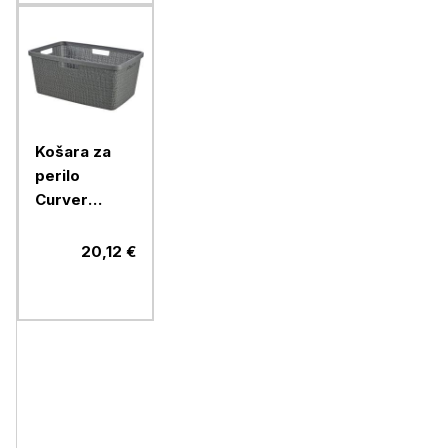
Košara za
perilo
Curver
JUTA, 46l,
siva
20,12 €