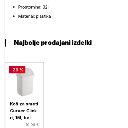
Prostornina: 32 l
Material: plastika
Najbolje prodajani izdelki
-26 %
Koš za smeti
Curver Click
it, 15l, bel
10,96 €