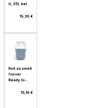
it, 25l, bel
15,35 €
Koš za smeti
Curver
Ready to
collect, 20l,
siv
15,16 €