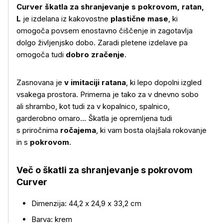
Curver škatla za shranjevanje s pokrovom, ratan,
L
je izdelana iz kakovostne
plastične mase
, ki
omogoča povsem enostavno čiščenje in zagotavlja
dolgo življenjsko dobo. Zaradi pletene izdelave pa
omogoča tudi
dobro zračenje
.
Zasnovana je
v imitaciji ratana
, ki lepo dopolni izgled
vsakega prostora. Primerna je tako za v dnevno sobo
ali shrambo, kot tudi za v kopalnico, spalnico,
garderobno omaro... Škatla je opremljena tudi
s priročnima
ročajema
, ki vam bosta olajšala rokovanje
Več o izdelku
in s
pokrovom
.
Več o škatli za shranjevanje s pokrovom
Curver
Dimenzija: 44,2 x 24,9 x 33,2 cm
Barva: krem