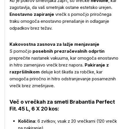
Ko je pokrov smetnjaka zaprt, so vrečke
nevidne
, kar
zagotavlja, da vaš smetnjak ostane estetsko urejen.
Enostavno zapiranje
vrečk s pomočjo priročnega
traku omogoča enostavno prenašanje in odlaganje
odpadkov brez težav.
Več o izdelku
Kakovostna zasnova za lažje menjavanje
S pomočjo
posebnih prezračevalnih odprtin
preprečite nastanek vakuuma, kar omogoča enostavno
in hitro zamenjavo vrečk brez napora.
Pakiranje z
razpršilnikom
deluje kot škatla za robčke, kar
omogoča priročno in hitro odstranjevanje posameznih
vrečk brez zmešnjave.
Več o vrečkah za smeti Brabantia Perfect
Fit. 45 L, 6 X 20 kos:
Količina
: 6 zvitkov, vsak z 20 vrečkami (120 vrečk
na pakiranje)