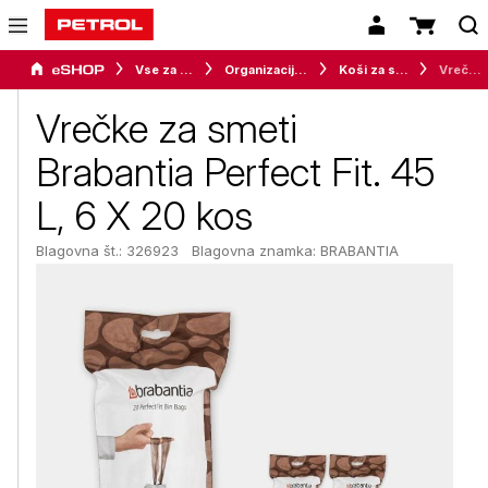
Vse za dom
Organizacija in shranjevanje
Koši za smeti
Vrečke za smeti Brabantia Perfect Fit. 45 L, 6 X 20 kos
Vrečke za smeti
Brabantia Perfect Fit. 45
L, 6 X 20 kos
Blagovna št.: 326923
Blagovna znamka:
BRABANTIA