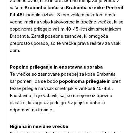
Za enostavno, hitro in brezskrbno menjavanje vrečk v
vašem
Brabantia košu
so
Brabantia vrečke Perfect
Fit 45L
popolna izbira. S tem velikim paketom boste
vedno imeli na voljo kakovostne in trpežne vrečke, ki se
popolnoma prilegajo vašim 40-45-litrskim smetnjakom
Brabantia. Zaradi posebne zasnove, ki omogoča
preprosto uporabo, so te vrečke prava rešitev za vsak
dom.
Popolno prileganje in enostavna uporaba
Te vrečke so zasnovane posebej za koše Brabantia,
kar pomeni, da se bodo
popolnoma prilegale
in brez
težav prilegle na vsak smetnjak v velikosti 40-45L.
Enostavno jih je vstaviti, saj so narejene iz trpežne
plastike, ki zagotavlja dolgo življenjsko dobo in
odpornost na trganje.
Higiena in nevidne vrečke