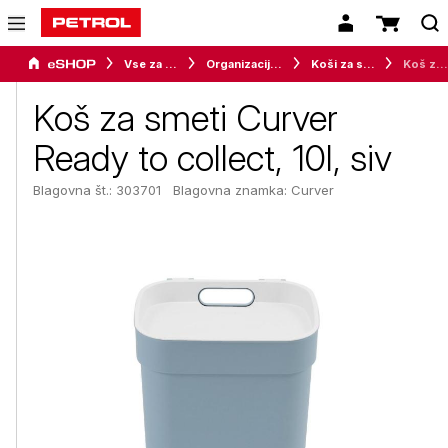
Vse za dom
Organizacija in shranjevanje
Koši za smeti
Koš za smeti Curver Ready to collect, 10l, siv
Koš za smeti Curver
Ready to collect, 10l, siv
Blagovna št.: 303701
Blagovna znamka:
Curver