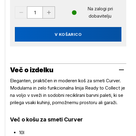
Na zalogi pri
dobavitelju
V KOŠARICO
Več o izdelku
Eleganten, praktičen in moderen koš za smeti Curver.
Modularna in zelo funkcionalna linija Ready to Collect je
na voljo v sveži in sodobni reciklirani barvni paleti, ki se
prilega vsaki kuhinji, pomožnemu prostoru ali garaži.
Več o košu za smeti Curver
Več o izdelku
10l