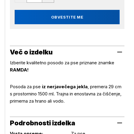
OBVESTITE ME
Več o izdelku
Izberite kvalitetno posodo za pse priznane znamke
RAMDA!
Več o izdelku
Posoda za pse
iz nerjavečega jekla
, premera 29 cm
s prostornino 1500 ml. Trajna in enostavna za čiščenje,
primerna za hrano ali vodo.
Podrobnosti izdelka
Podrobnosti izdelka
Vrsta opreme:
Za pse