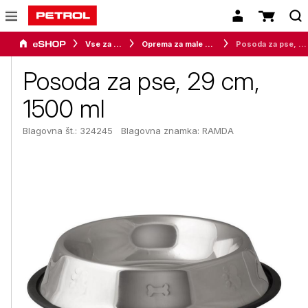
Vse za dom
Oprema za male živali
Posoda za pse, 29 cm, 1500 ml
Posoda za pse, 29 cm,
1500 ml
Blagovna št.: 324245
Blagovna znamka:
RAMDA