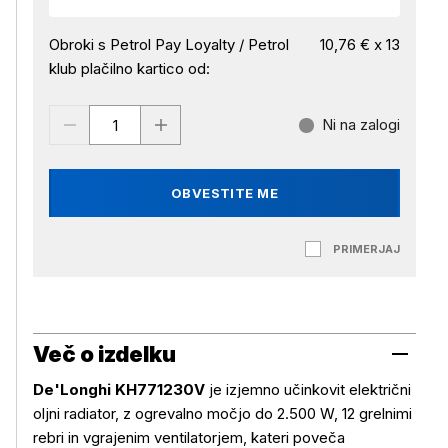
Obroki s Petrol Pay Loyalty / Petrol
10,76 € x 13
klub plačilno kartico od:
Ni na zalogi
OBVESTITE ME
PRIMERJAJ
Več o izdelku
De'Longhi KH771230V
je izjemno učinkovit električni
oljni radiator, z ogrevalno močjo do 2.500 W, 12 grelnimi
rebri in vgrajenim ventilatorjem, kateri poveča