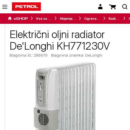
Vse za dom
Hlajenje in gretje
Ogrevalna telesa
Radiatorji
Električni oljni radiator
De'Longhi KH771230V
Blagovna št.: 286670
Blagovna znamka:
DeLonghi