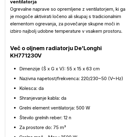
ventilatorja
Ogrevalne naprave so opremljene z ventilatorjem, ki ga
je mogoče aktivirati ločeno ali skupaj s tradicionalnim
elementom ogrevanja, za povečanje skupne moči in
Več o izdelku
izbiro najbolj udobne temperature v vsakem prostoru.
Več o oljnem radiatorju De'Longhi
KH771230V
Dimenzije (Š x G x V): 55 x 15 x 63 cm
Nazivna napetost/frekvenca: 220/230~50 (V~Hz)
Kolesca: da
Shranjevanje kabla: da
Grelni element ventilatorja: 500 W
Število grelnih reber: 12 n
Za prostore do: 75 m³