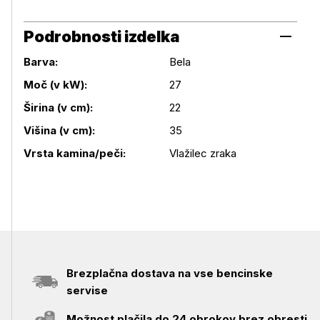
Podrobnosti izdelka
Barva:
Bela
Moč (v kW):
27
Podrobnosti izdelka
Širina (v cm):
22
Višina (v cm):
35
Vrsta kamina/peči:
Vlažilec zraka
Brezplačna dostava na vse bencinske
servise
Možnost plačila do 24 obrokov brez obresti