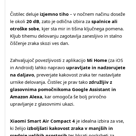
Čistilec deluje
izjemno tiho
– v nočnem načinu doseže
le okoli
20 dB
, zato je odlična izbira za
spalnice ali
otroške sobe
, kjer sta mir in tišina ključnega pomena.
Kljub tihemu delovanju zagotavlja zanesljivo in stalno
čiščenje zraka skozi ves dan.
Zahvaljujoč povezljivosti z aplikacijo
Mi Home
(za iOS
Več o izdelku
in Android) lahko napravo
upravljate in nadzorujete
na daljavo
, preverjate kakovost zraka ter nastavljate
urnike delovanja. Čistilec je prav tako
združljiv z
glasovnima pomočnikoma Google Assistant in
Amazon Alexa
, kar omogoča še bolj priročno
upravljanje z glasovnimi ukazi.
Xiaomi Smart Air Compact 4
je idealna izbira za vse,
ki želijo
izboljšati kakovost zraka v manjših in
srednje velikih prostorih
ter hkrati poskrbeti za