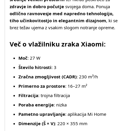
zdravje in dobro počutje
svojega doma. Ponuja
odlično ravnovesje med napredno tehnologijo,
tiho učinkovitostjo in elegantnim dizajnom
, ki se
brez težav ujema z vsakim slogom notranje opreme.
Več o vlažilniku zraka Xiaomi:
Moč
: 27 W
Število hitrosti
: 3
Zračna zmogljivost (CADR)
: 230 m³/h
Primerno za prostore
: 16–27 m²
Filtracija
: trojna filtracija
Poraba energije
: nizka
Pametno upravljanje
: aplikacija Mi Home
Dimenzije (Š × V)
: 220 × 355 mm