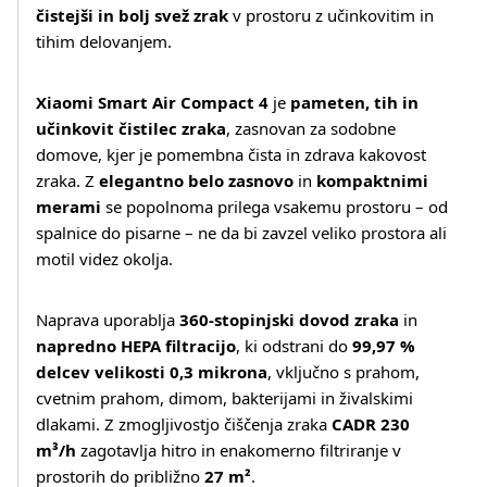
čistejši in bolj svež zrak
v prostoru z učinkovitim in
tihim delovanjem.
Xiaomi Smart Air Compact 4
je
pameten, tih in
učinkovit čistilec zraka
, zasnovan za sodobne
domove, kjer je pomembna čista in zdrava kakovost
zraka. Z
elegantno belo zasnovo
in
kompaktnimi
merami
se popolnoma prilega vsakemu prostoru – od
spalnice do pisarne – ne da bi zavzel veliko prostora ali
motil videz okolja.
Naprava uporablja
360‑stopinjski dovod zraka
in
napredno HEPA filtracijo
, ki odstrani do
99,97 %
delcev velikosti 0,3 mikrona
, vključno s prahom,
cvetnim prahom, dimom, bakterijami in živalskimi
dlakami. Z zmogljivostjo čiščenja zraka
CADR 230
m³/h
zagotavlja hitro in enakomerno filtriranje v
prostorih do približno
27 m²
.