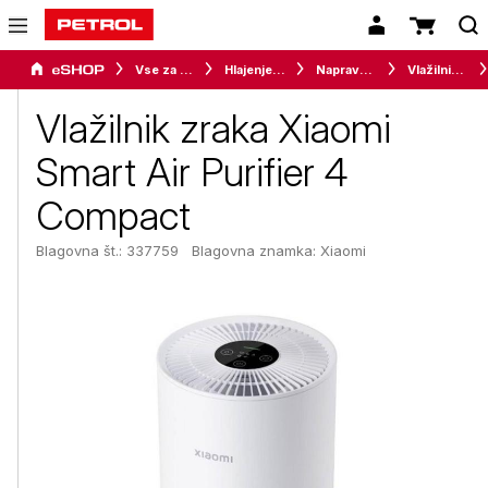
Vse za dom
Hlajenje in gretje
Naprave za ugodno bivalno klimo
Vlažilniki in difuzorji
Vlažilnik zraka Xiaomi
Smart Air Purifier 4
Compact
Blagovna št.: 337759
Blagovna znamka:
Xiaomi