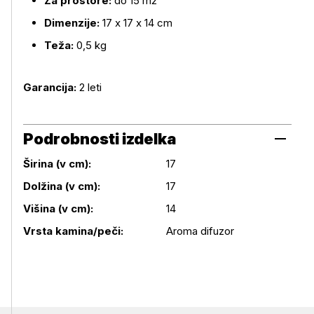
Za prostore:
do 15 m2
Dimenzije:
17 x 17 x 14 cm
Teža:
0,5 kg
Garancija:
2 leti
Podrobnosti izdelka
Širina (v cm):
17
Dolžina (v cm):
17
Podrobnosti izdelka
Višina (v cm):
14
Vrsta kamina/peči:
Aroma difuzor