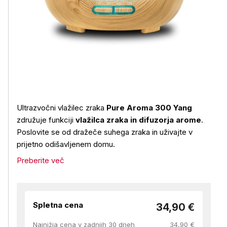
Ultrazvočni vlažilec zraka
Pure Aroma 300 Yang
združuje funkciji
vlažilca zraka in difuzorja arome
.
Poslovite se od dražeče suhega zraka in uživajte v
prijetno odišavljenem domu.
Preberite več
Spletna cena
34,90 €
Najnižja cena v zadnjih 30 dneh
34,90 €