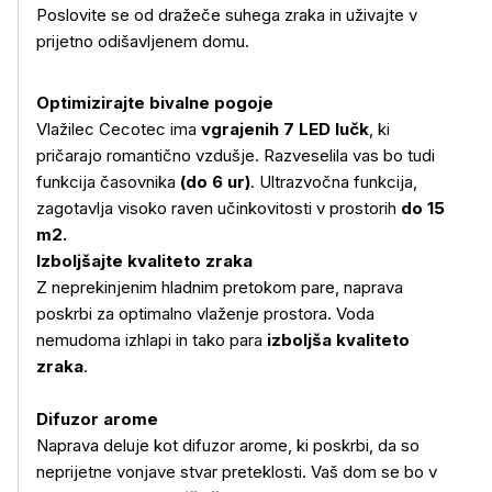
Poslovite se od dražeče suhega zraka in uživajte v
prijetno odišavljenem domu.
Optimizirajte bivalne pogoje
Vlažilec Cecotec ima
vgrajenih 7 LED lučk
, ki
pričarajo romantično vzdušje. Razveselila vas bo tudi
funkcija časovnika
(do 6 ur)
. Ultrazvočna funkcija,
zagotavlja visoko raven učinkovitosti v prostorih
do 15
m2.
Izboljšajte kvaliteto zraka
Z neprekinjenim hladnim pretokom pare, naprava
poskrbi za optimalno vlaženje prostora. Voda
nemudoma izhlapi in tako para
izboljša kvaliteto
zraka
.
Difuzor arome
Naprava deluje kot difuzor arome, ki poskrbi, da so
neprijetne vonjave stvar preteklosti. Vaš dom se bo v