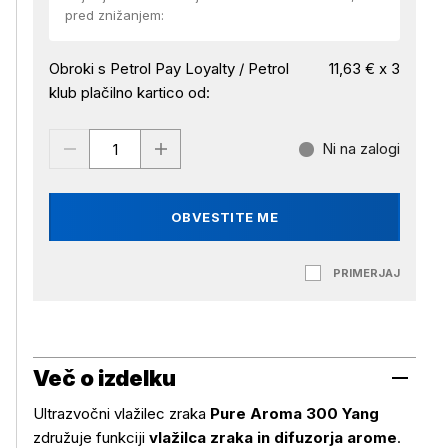
pred znižanjem:
Obroki s Petrol Pay Loyalty / Petrol
11,63 € x 3
klub plačilno kartico od:
Ni na zalogi
OBVESTITE ME
PRIMERJAJ
Več o izdelku
Ultrazvočni vlažilec zraka
Pure Aroma 300 Yang
združuje funkciji
vlažilca zraka in difuzorja arome
.