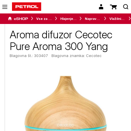
Vse za dom
Hlajenje in gretje
Naprave za ugodno bivalno klimo
Vlažilniki in difuzorji
Aroma difuzor Cecotec
Pure Aroma 300 Yang
Blagovna št.: 303407
Blagovna znamka:
Cecotec