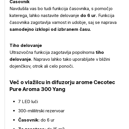
Časovnik
Navdušila vas bo tudi funkcija časovnika, s pomočjo
katerega, lahko nastavite delovanje
do 6 ur
. Funkcija
časovnika zagotavlja varnost in udobje, saj se naprava
samodejno izklopi od izbranem času.
Tiho delovanje
Ultrazvočna funkcija zagotavlja popolnoma
tiho
delovanje
. Napravo lahko tako uporabljate v bližini
dojenčkov, otrok ali celo ponoči.
Več o vlažilcu in difuzorju arome Cecotec
Pure Aroma 300 Yang
7 LED luči
300-mililitrski rezervoar
Časovnik:
do 6 ur