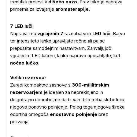
trenutku prelevil v
dišečo oazo
. Prav tako je naprava
primerna za izvajanje
aromaterapije.
7 LED luči
Naprava ima
vgrajenih 7
raznobarvnih
LED luči
. Barvo
ter intenziteto lahko upravljate
ročno ali pa se
prepustite samodejnim nastavitvam. Zahvaljujoč
vgrajenim LED lučem, lahko napravo uporabljate, kot
nočno lučko
.
Velik rezervoar
Zaradi kompaktne zasnove s
300-mililitrskim
Več o izdelku
rezervoarjem
je idealen za neprekinjeno in
dolgotrajno uporabo, ne da bi vam bilo treba skrbeti za
njegovo ponovno polnjenje. Poleg tega njegova široka
odprtina omogoča
enostavno polnjenje
brez
polivanja.