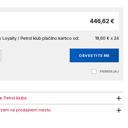
446,62 €
 Loyalty / Petrol klub plačilno kartico od:
18,60 € x 24
OBVESTITE ME
PRIMERJAJ
ne Petrol kluba
trol kluba
vzem na prodajnem mestu
 na prodajnem mestu