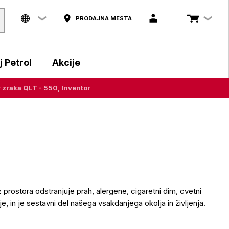
PRODAJNA MESTA
 Petrol
Akcije
r zraka QLT - 550, Inventor
 iz prostora odstranjuje prah, alergene, cigaretni dim, cvetni
je, in je sestavni del našega vsakdanjega okolja in življenja.