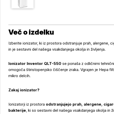
Več o izdelku
Izberite ionizator, ki iz prostora odstranjuje prah, alergene, c
in je sestavni del našega vsakdanjega okolja in življenja.
Ionizator Inventor QLT-550
se ponaša z odličnimi tehničnim
omogoča štiristopenjsko čiščenje zraka. Vgrajen je Hepa filter
mikro delcih.
Zakaj ionizator?
Ionizatorji iz prostora
odstranjujejo prah, alergene, cigar
bakterije
, ki so sestavni del našega vsakdanjega okolja in ži