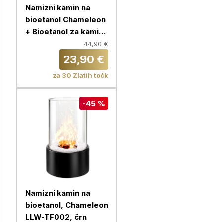
Namizni kamin na
bioetanol Chameleon
+ Bioetanol za kamine
1L, okrogel, bel
44,90 €
23,90 €
za 30 Zlatih točk
-45 %
Namizni kamin na
bioetanol, Chameleon
LLW-TF002, črn