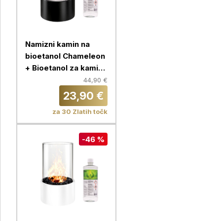
Namizni kamin na
bioetanol Chameleon
+ Bioetanol za kamine
1L, okrogel, črn
44,90 €
23,90 €
za 30 Zlatih točk
-46 %