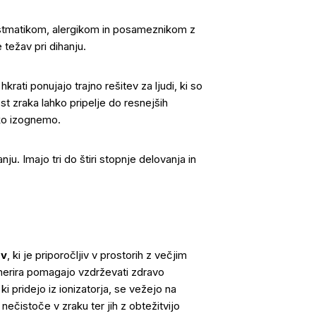
astmatikom, alergikom in posameznikom z
 težav pri dihanju.
 hkrati ponujajo trajno rešitev za ljudi, ki so
t zraka lahko pripelje do resnejših
hko izognemo.
anju. Imajo tri do štiri stopnje delovanja in
ov
, ki je priporočljiv v prostorih z večjim
generira pomagajo vzdrževati zdravo
ki pridejo iz ionizatorja, se vežejo na
nečistoče v zraku ter jih z obtežitvijo