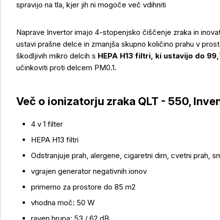
spravijo na tla, kjer jih ni mogoče več vdihniti
Naprave Invertor imajo 4-stopenjsko čiščenje zraka in inova
ustavi prašne delce in zmanjša skupno količino prahu v prostor
škodljivih mikro delcih s
HEPA H13 filtri, ki ustavijo do 9
učinkoviti proti delcem PM0.1.
Več o ionizatorju zraka QLT - 550, Inve
4 v 1 filter
HEPA H13 filtri
Odstranjuje prah, alergene, cigaretni dim, cvetni prah, s
vgrajen generator negativnih ionov
primerno za prostore do 85 m2
vhodna moč: 50 W
raven hrupa: 53 / 62 dB