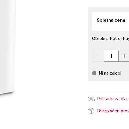
Spletna cena
Obroki s Petrol Pay
Ni na zalogi
Prihranki za čla
Prihranki za člane Pe
Brezplačen pre
Brezplačen prevzem