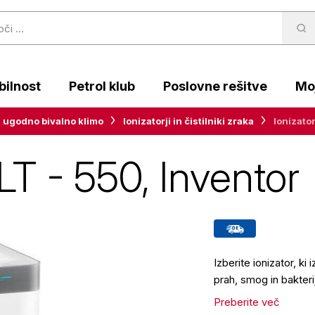
ilnost
Petrol klub
Poslovne rešitve
Moj
 ugodno bivalno klimo
Ionizatorji in čistilniki zraka
Ionizato
LT - 550, Inventor
Izberite ionizator, ki
prah, smog in bakteri
Preberite več