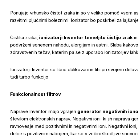
Ponujajo vrhunsko čistot zraka in so v veliko pomoč vsem 
razvitimi pljučnimi boleznimi. Ionizator bo poskrbel za lajšanje
Čistilci zraka,
ionizatorji Inventor temeljito čistijo zrak
in
podvrženi senenem nahodu, alergijam in astmi. Slaba kakovos
zdravstvenih težav, katerim pa se z uporabo ionizatorjev la
Ionizatorji Inventor so lično oblikovani in tihi pri svojem delov
tudi turbo funkcijo.
Funkcionalnost filtrov
Naprave Inventor imajo vgrajen
generator negativnih ion
številom elektronskih naprav. Negativni ioni, ki jih naprava 
Več o izdelku
ravnovesje med pozitivnimi in negativnimi ioni. Negativni ioni, 
delce s pozitivnim nabojem, kar so v večini škodljive snovi in 