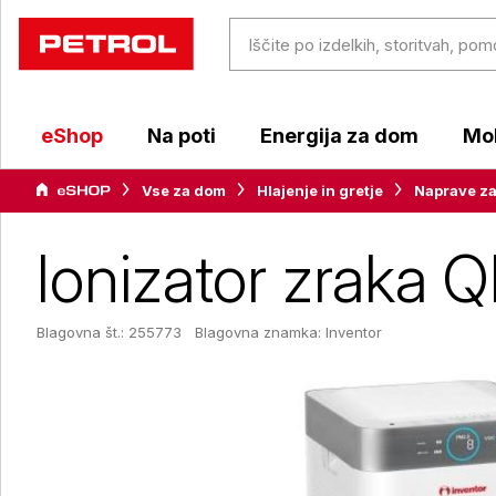
eShop
Na poti
Energija za dom
Mob
Vse za dom
Hlajenje in gretje
Naprave za
Ionizator zraka Q
Blagovna št.: 255773
Blagovna znamka:
Inventor