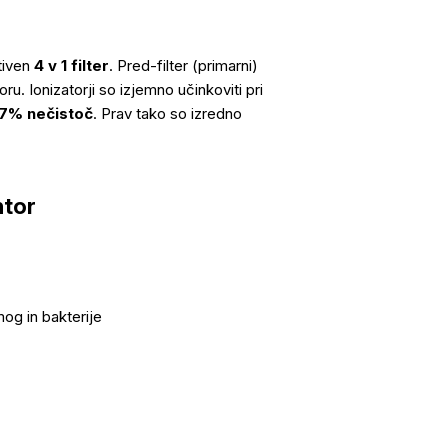
tiven
4 v 1 filter
. Pred-filter (primarni)
u. Ionizatorji so izjemno učinkoviti pri
9,7% nečistoč
. Prav tako so izredno
ntor
mog in bakterije