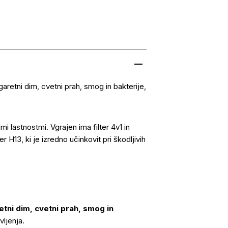
igaretni dim, cvetni prah, smog in bakterije,
i lastnostmi. Vgrajen ima filter 4v1 in
 H13, ki je izredno učinkovit pri škodljivih
etni dim, cvetni prah, smog in
vljenja.