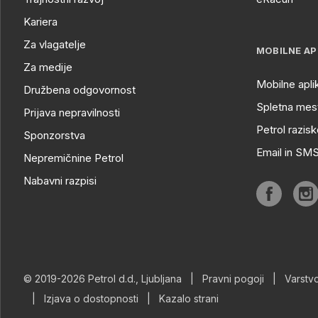
Kariera
Za vlagatelje
MOBILNE AP
Za medije
Mobilne apli
Družbena odgovornost
Spletna mest
Prijava nepravilnosti
Petrol razisk
Sponzorstva
Email in SM
Nepremičnine Petrol
Nabavni razpisi
© 2019-2026 Petrol d.d., Ljubljana
|
Pravni pogoji
|
Varstv
|
Izjava o dostopnosti
|
Kazalo strani