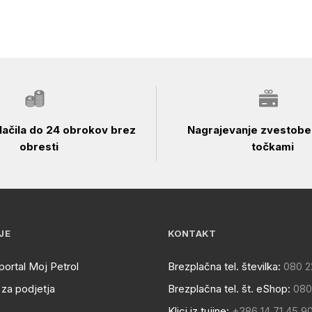
ačila do 24 obrokov brez
Nagrajevanje zvestobe 
obresti
točkami
JE
KONTAKT
portal Moj Petrol
Brezplačna tel. številka:
080 2
za podjetja
Brezplačna tel. št. eShop:
080
Klici iz tujine:
+386 14 71 45 9