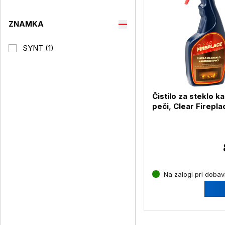
ZNAMKA
SYNT (1)
Čistilo za steklo k
peči, Clear Firepl
ml
Na zalogi pri dobavi