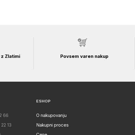
z Zlatimi
Povsem varen nakup
ESHOP
2 66
O nakupovanju
 22 13
Nakupni proces
0
Cene