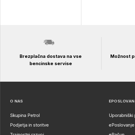
Brezplačna dostava na vse
Možnost pl
bencinske servise
O NAS
EPOSLOVAN
Skupina Petrol
Uporabniški 
Podjetja in storitve
ePoslovanje 
Trajnostni razvoj
eRačun