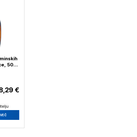
aminskih
ace, 500
8,29 €
telju
VEČ