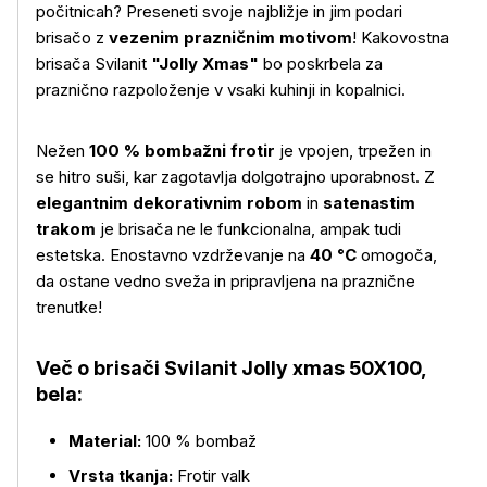
počitnicah? Preseneti svoje najbližje in jim podari
brisačo z
vezenim prazničnim motivom
! Kakovostna
brisača Svilanit
"Jolly Xmas"
bo poskrbela za
praznično razpoloženje v vsaki kuhinji in kopalnici.
Nežen
100 % bombažni frotir
je vpojen, trpežen in
se hitro suši, kar zagotavlja dolgotrajno uporabnost. Z
elegantnim dekorativnim robom
in
satenastim
trakom
je brisača ne le funkcionalna, ampak tudi
estetska. Enostavno vzdrževanje na
40 °C
omogoča,
da ostane vedno sveža in pripravljena na praznične
trenutke!
Več o izdelku
Več o brisači Svilanit Jolly xmas 50X100,
bela:
Material:
100 % bombaž
Vrsta tkanja:
Frotir valk