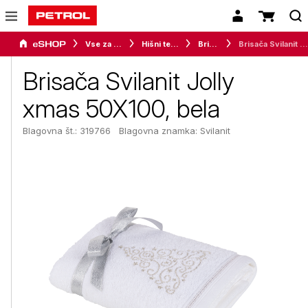
Vse za dom
Hišni tekstil
Brisače
Brisača Svilanit Jolly xmas 50X100, bela
Brisača Svilanit Jolly
xmas 50X100, bela
Blagovna št.: 319766
Blagovna znamka:
Svilanit