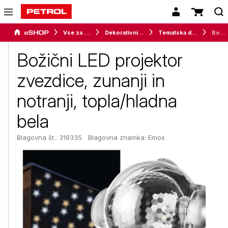
Vse za dom
Dekorativni program
Tematska dekoracija
Božični LED projektor zvezdice, zunanji in notranji, topla/hladna bela
Božični LED projektor
zvezdice, zunanji in
notranji, topla/hladna
bela
Blagovna št.: 319335
Blagovna znamka:
Emos