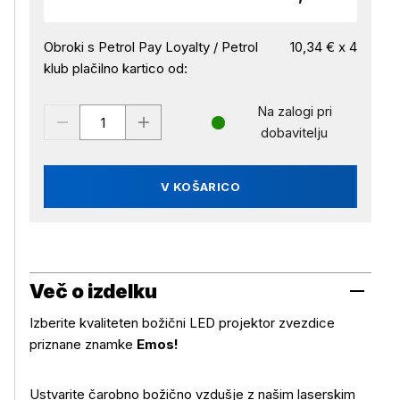
Obroki s Petrol Pay Loyalty / Petrol
10,34 € x 4
klub plačilno kartico od:
Na zalogi pri
dobavitelju
V KOŠARICO
Več o izdelku
Izberite kvaliteten božični LED projektor zvezdice
priznane znamke
Emos!
Ustvarite čarobno božično vzdušje z našim laserskim