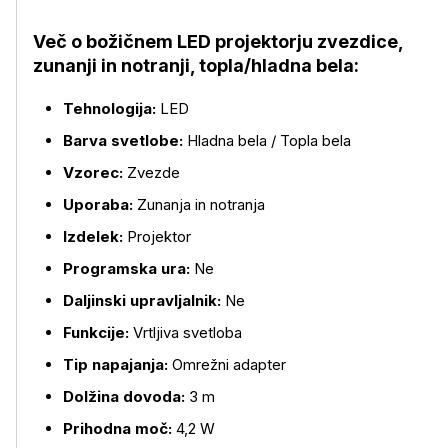
Več o božičnem LED projektorju zvezdice,
zunanji in notranji, topla/hladna bela:
Več o izdelku
Tehnologija:
LED
Barva svetlobe:
Hladna bela / Topla bela
Vzorec:
Zvezde
Uporaba:
Zunanja in notranja
Izdelek:
Projektor
Programska ura:
Ne
Daljinski upravljalnik:
Ne
Funkcije:
Vrtljiva svetloba
Tip napajanja:
Omrežni adapter
Dolžina dovoda:
3 m
Prihodna moč:
4,2 W