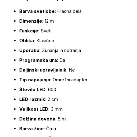
Barva svetlobe
: Hladna bela
Dimenzije
: 12 m
Več o izdelku
Funkcije
: Sveti
Oblika
: Klasičen
Uporaba
: Zunanja in notranja
Programska ura
: Da
Daljinski upravljalnik
: Ne
Tip napajanja
: Omrežni adapter
Število LED
: 600
LED razmik
: 2 cm
Velikost LED
: 3 mm
Dolžina dovoda
: 5 m
Barva žice
: Črna