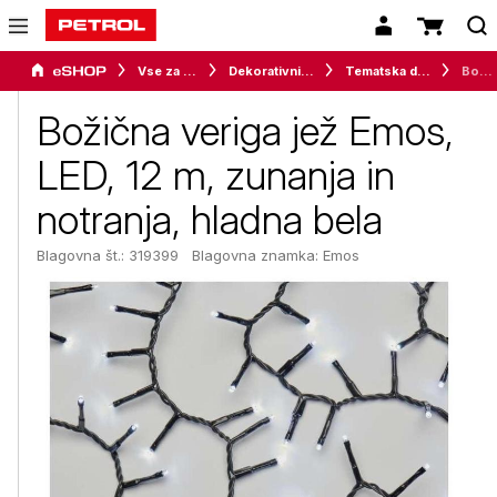
Vse za dom
Dekorativni program
Tematska dekoracija
Božična veriga jež Emos, LED, 12 m, zunanja in notranja, hladna bela
Božična veriga jež Emos,
LED, 12 m, zunanja in
notranja, hladna bela
Blagovna št.: 319399
Blagovna znamka:
Emos