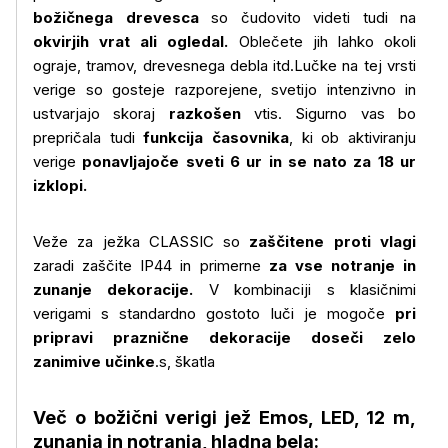
božičnega drevesca
so čudovito videti tudi na
okvirjih
vrat ali ogledal.
Oblečete jih lahko okoli
ograje, tramov, drevesnega debla itd.Lučke na tej vrsti
verige so gosteje razporejene, svetijo intenzivno in
ustvarjajo skoraj
razkošen
vtis. Sigurno vas bo
prepričala tudi
funkcija časovnika
, ki ob aktiviranju
verige
ponavljajoče sveti 6 ur in se nato za 18 ur
izklopi.
Veže za ježka CLASSIC so
zaščitene proti vlagi
zaradi zaščite IP44 in primerne
za vse notranje in
zunanje dekoracije.
V kombinaciji s klasičnimi
verigami s standardno gostoto luči je mogoče
pri
pripravi praznične dekoracije doseči zelo
zanimive učinke
.s, škatla
Več o božični verigi jež Emos, LED, 12 m,
zunanja in notranja, hladna bela: