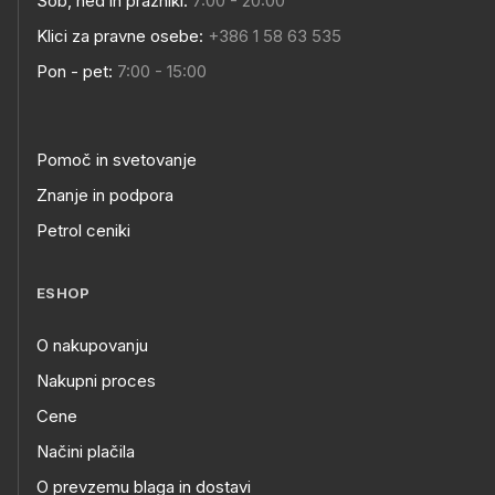
Sob, ned in prazniki:
7:00 - 20:00
Klici za pravne osebe:
+386 1 58 63 535
Pon - pet:
7:00 - 15:00
Pomoč in svetovanje
Znanje in podpora
Petrol ceniki
ESHOP
O nakupovanju
Nakupni proces
Cene
Načini plačila
O prevzemu blaga in dostavi