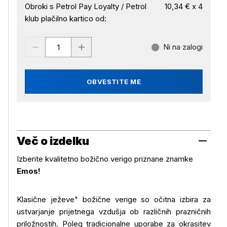
Obroki s Petrol Pay Loyalty / Petrol
10,34 € x 4
klub plačilno kartico od:
Ni na zalogi
OBVESTITE ME
Več o izdelku
Izberite kvalitetno božično verigo priznane znamke
Emos!
Klasične ježeve" božične verige so očitna izbira za
ustvarjanje prijetnega vzdušja ob različnih prazničnih
priložnostih. Poleg tradicionalne uporabe za okrasitev