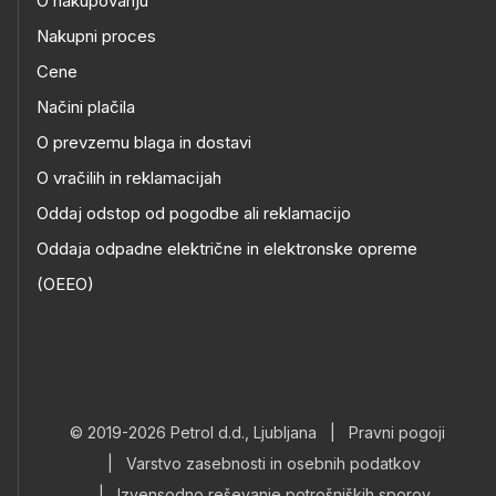
O nakupovanju
Nakupni proces
Cene
Načini plačila
O prevzemu blaga in dostavi
O vračilih in reklamacijah
Oddaj odstop od pogodbe ali reklamacijo
Oddaja odpadne električne in elektronske opreme
(OEEO)
© 2019-2026 Petrol d.d., Ljubljana
|
Pravni pogoji
|
Varstvo zasebnosti in osebnih podatkov
|
Izvensodno reševanje potrošniških sporov