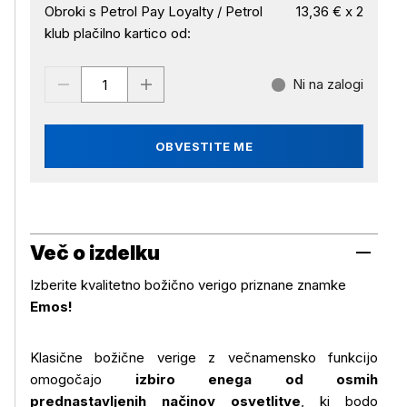
Obroki s Petrol Pay Loyalty / Petrol
13,36 € x 2
klub plačilno kartico od:
Ni na zalogi
OBVESTITE ME
Več o izdelku
Izberite kvalitetno božično verigo priznane znamke
Emos!
Klasične božične verige z večnamensko funkcijo
omogočajo
izbiro enega od osmih
prednastavljenih načinov osvetlitve
, ki bodo