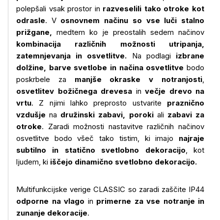
polepšali vsak prostor in
razveselili tako otroke kot
odrasle
. V
osnovnem načinu so vse luči stalno
prižgane,
medtem ko je preostalih sedem načinov
kombinacija različnih možnosti utripanja,
zatemnjevanja in osvetlitve.
Na podlagi
izbrane
dolžine, barve svetlobe in načina osvetlitve
bodo
poskrbele za
manjše okraske v notranjosti
,
osvetlitev božičnega drevesa
in
večje drevo na
vrtu
. Z njimi lahko preprosto ustvarite
praznično
vzdušje
na
družinski zabavi, poroki
ali
zabavi za
otroke
. Zaradi možnosti nastavitve različnih načinov
osvetlitve bodo všeč tako tistim, ki imajo
najraje
subtilno in statično svetlobno dekoracijo
, kot
ljudem, ki
iščejo dinamično svetlobno dekoracijo.
Multifunkcijske verige CLASSIC so zaradi zaščite IP44
odporne na vlago
in
primerne za vse notranje in
zunanje dekoracije
.