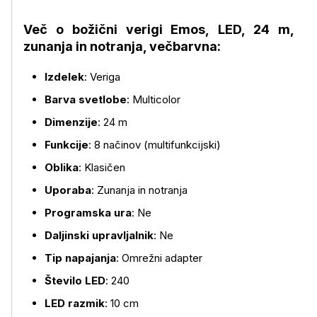
Več o božični verigi Emos, LED, 24 m,
zunanja in notranja, večbarvna:
Izdelek
: Veriga
Barva svetlobe
: Multicolor
Več o izdelku
Dimenzije
: 24 m
Funkcije
: 8 načinov (multifunkcijski)
Oblika
: Klasičen
Uporaba
: Zunanja in notranja
Programska ura
: Ne
Daljinski upravljalnik
: Ne
Tip napajanja
: Omrežni adapter
Število LED
: 240
LED razmik
: 10 cm