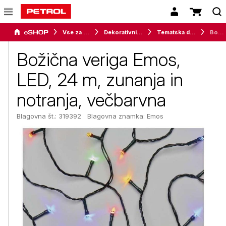
Vse za dom
Dekorativni program
Tematska dekoracija
Božična veriga Emos, LED, 24 m, zunanja in notranja, večbarvna
Božična veriga Emos,
LED, 24 m, zunanja in
notranja, večbarvna
Blagovna št.: 319392
Blagovna znamka:
Emos