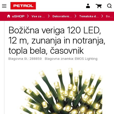
Vse za dom
Dekorativni program
Tematska dekoracija
Božična veriga 120 LED, 12 m, zunanja in notranja, topla bela, časovnik
Božična veriga 120 LED,
12 m, zunanja in notranja,
topla bela, časovnik
Blagovna št.: 288859
Blagovna znamka:
EMOS Lighting