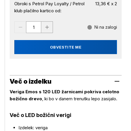
Obroki s Petrol Pay Loyalty / Petrol
13,36 € x 2
klub plačilno kartico od:
Ni na zalogi
OBVESTITE ME
Več o izdelku
Veriga Emos s 120 LED žarnicami pokriva celotno
božično drevo
, ki bo v danem trenutku lepo zasijalo.
Več o LED božični verigi
Izdelek: veriga