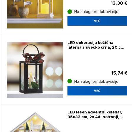
13,30 €
Na zalogi pri dobavitelju
VEČ
LED dekoracija božična
laterna s svečko črna, 20 cm,
3x AAA, notranja
15,74 €
Na zalogi pri dobavitelju
VEČ
LED lesen adventni koledar,
35x33 cm, 2x AA, notranji,
topla bela, časovnik