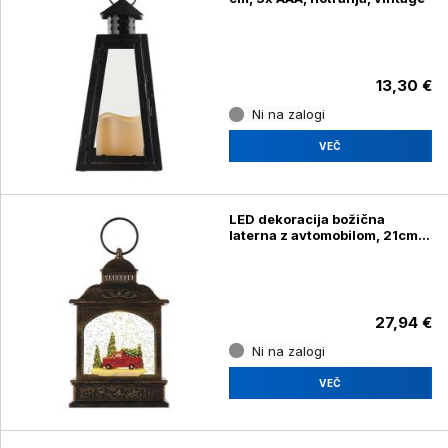
13,30 €
Ni na zalogi
VEČ
LED dekoracija božična
laterna z avtomobilom, 21cm,
3xAA, notranja, topla
27,94 €
Ni na zalogi
VEČ