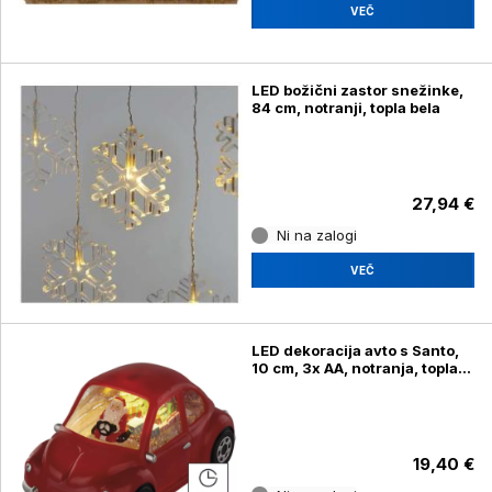
VEČ
LED božični zastor snežinke,
84 cm, notranji, topla bela
27,94 €
Ni na zalogi
VEČ
LED dekoracija avto s Santo,
10 cm, 3x AA, notranja, topla
bela, časovnik
19,40 €