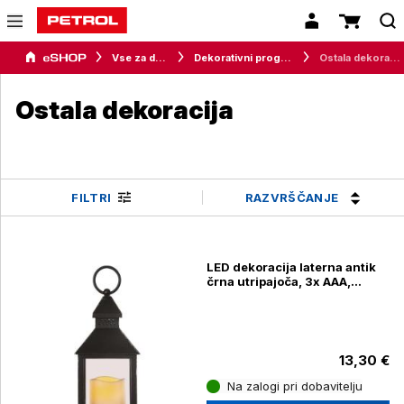
Vse za dom
Dekorativni program
Ostala dekoracija
Ostala dekoracija
RAZVRŠČANJE
FILTRI
LED dekoracija laterna antik
črna utripajoča, 3x AAA,
notranja, vintage
13,30 €
Na zalogi pri dobavitelju