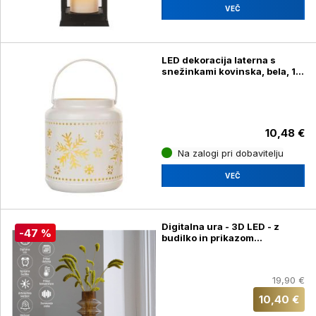
VEČ
LED dekoracija laterna s
snežinkami kovinska, bela, 14
cm, 3x AAA, notranja
10,48 €
Na zalogi pri dobavitelju
VEČ
Digitalna ura - 3D LED - z
-47 %
budilko in prikazom
temperature
19,90 €
10,40 €