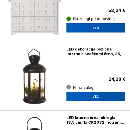
52,34 €
Na zalogi pri dobavitelju
VEČ
LED dekoracija božična
laterna s svečkami črna, 35,5
cm, 3x C, notranja
24,28 €
Ni na zalogi
VEČ
LED laterna črna, okrogla,
18,5 cm, 1x CR2032, notranja,
vintage, časovnik