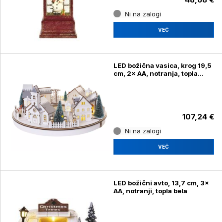
Ni na zalogi
VEČ
LED božična vasica, krog 19,5
cm, 2× AA, notranja, topla
bela, časovnik
107,24 €
Ni na zalogi
VEČ
LED božični avto, 13,7 cm, 3×
AA, notranji, topla bela