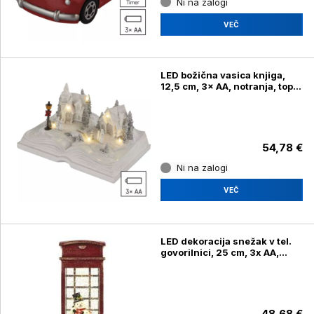
Ni na zalogi
VEČ
LED božična vasica knjiga,
12,5 cm, 3× AA, notranja, topla
bela
54,78 €
Ni na zalogi
VEČ
LED dekoracija snežak v tel.
govorilnici, 25 cm, 3x AA,
notranja, topla bela
48,68 €