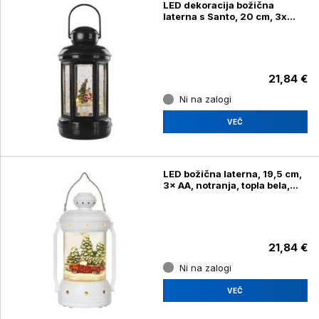
LED dekoracija božična
laterna s Santo, 20 cm, 3x
AAA, notranja, topla bela
21,84 €
Ni na zalogi
VEČ
LED božična laterna, 19,5 cm,
3× AA, notranja, topla bela,
časovnik
21,84 €
Ni na zalogi
VEČ