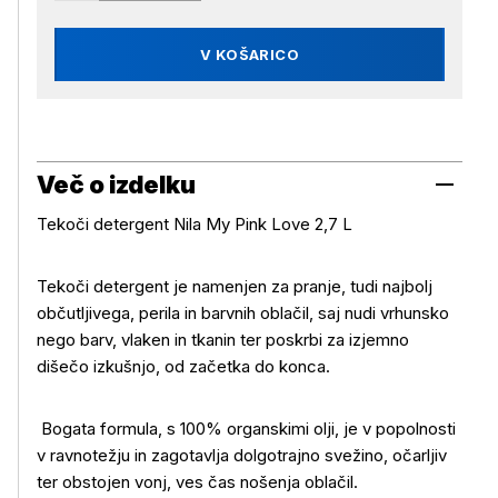
V KOŠARICO
Več o izdelku
Tekoči detergent Nila My Pink Love 2,7 L
Tekoči detergent je namenjen za pranje, tudi najbolj
občutljivega, perila in barvnih oblačil, saj nudi vrhunsko
nego barv, vlaken in tkanin ter poskrbi za izjemno
dišečo izkušnjo, od začetka do konca.
Več o izdelku
Bogata formula, s 100% organskimi olji, je v popolnosti
v ravnotežju in zagotavlja dolgotrajno svežino, očarljiv
ter obstojen vonj, ves čas nošenja oblačil.