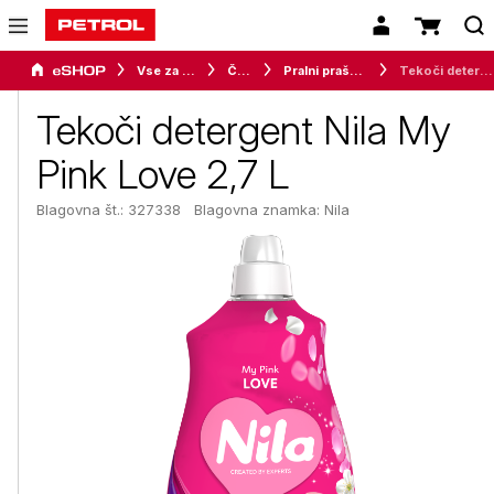
Vse za dom
Čistila
Pralni praški in mehčalci
Tekoči detergent Nila My Pink Love 2,7 L
Tekoči detergent Nila My
Pink Love 2,7 L
Blagovna št.: 327338
Blagovna znamka:
Nila