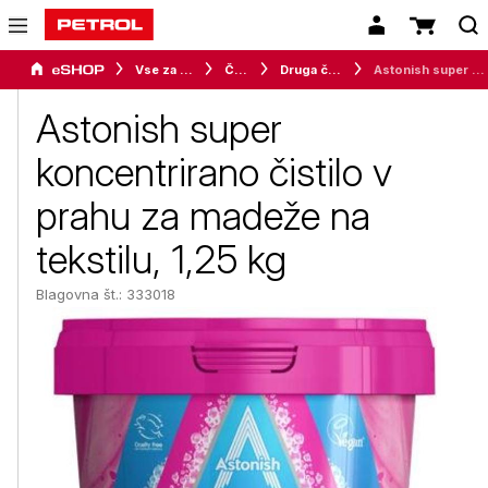
Vse za dom
Čistila
Druga čistila
Astonish super koncentrirano čistilo v prahu za madeže na tekstilu, 1,25 kg
Astonish super
koncentrirano čistilo v
prahu za madeže na
tekstilu, 1,25 kg
Blagovna št.: 333018