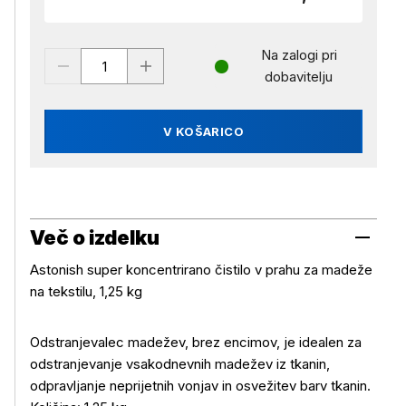
Na zalogi pri
dobavitelju
V KOŠARICO
Več o izdelku
Astonish super koncentrirano čistilo v prahu za madeže
na tekstilu, 1,25 kg
Odstranjevalec madežev, brez encimov, je idealen za
Več o izdelku
odstranjevanje vsakodnevnih madežev iz tkanin,
odpravljanje neprijetnih vonjav in osvežitev barv tkanin.